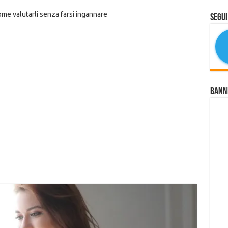
ome valutarli senza farsi ingannare
Segui
Bann