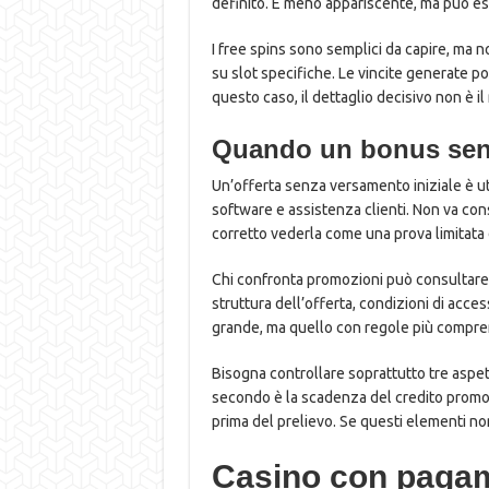
definito. È meno appariscente, ma può ess
I free spins sono semplici da capire, ma
su slot specifiche. Le vincite generate p
questo caso, il dettaglio decisivo non è il 
Quando un bonus senz
Un’offerta senza versamento iniziale è ut
software e assistenza clienti. Non va con
corretto vederla come una prova limitata 
Chi confronta promozioni può consultar
struttura dell’offerta, condizioni di access
grande, ma quello con regole più compren
Bisogna controllare soprattutto tre aspetti.
secondo è la scadenza del credito promozi
prima del prelievo. Se questi elementi no
Casino con pagam