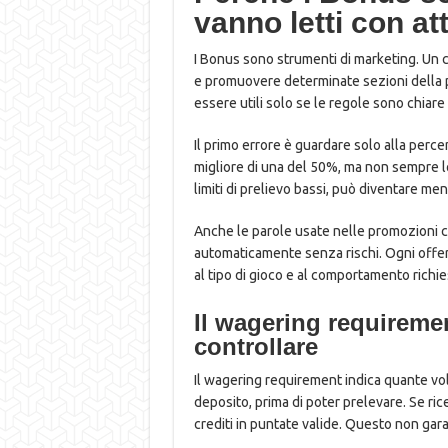
vanno letti con at
I Bonus sono strumenti di marketing. Un cas
e promuovere determinate sezioni della p
essere utili solo se le regole sono chiare 
Il primo errore è guardare solo alla per
migliore di una del 50%, ma non sempre lo 
limiti di prelievo bassi, può diventare m
Anche le parole usate nelle promozioni co
automaticamente senza rischi. Ogni offert
al tipo di gioco e al comportamento richi
Il wagering requireme
controllare
Il wagering requirement indica quante vo
deposito, prima di poter prelevare. Se ric
crediti in puntate valide. Questo non gara