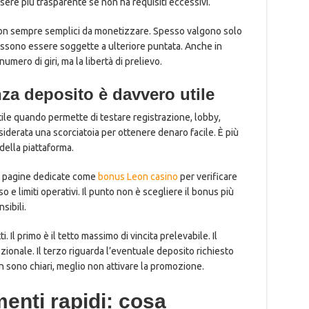
ere più trasparente se non ha requisiti eccessivi.
 non sempre semplici da monetizzare. Spesso valgono solo
ossono essere soggette a ulteriore puntata. Anche in
numero di giri, ma la libertà di prelievo.
a deposito è davvero utile
ile quando permette di testare registrazione, lobby,
siderata una scorciatoia per ottenere denaro facile. È più
della piattaforma.
e pagine dedicate come
bonus Leon casino
per verificare
o e limiti operativi. Il punto non è scegliere il bonus più
sibili.
 Il primo è il tetto massimo di vincita prelevabile. Il
onale. Il terzo riguarda l’eventuale deposito richiesto
n sono chiari, meglio non attivare la promozione.
enti rapidi: cosa