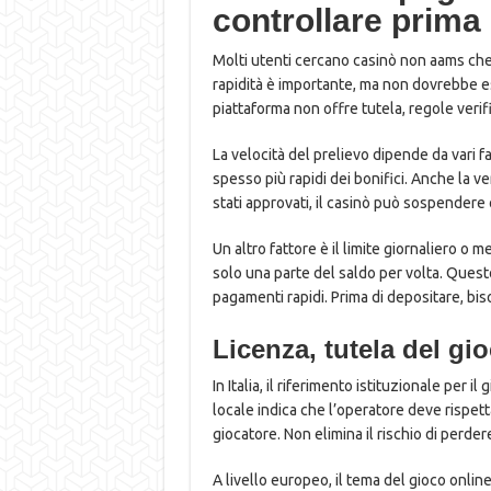
controllare prima 
Molti utenti cercano casinò non aams che
rapidità è importante, ma non dovrebbe e
piattaforma non offre tutela, regole verific
La velocità del prelievo dipende da vari fa
spesso più rapidi dei bonifici. Anche la v
stati approvati, il casinò può sospendere 
Un altro fattore è il limite giornaliero o 
solo una parte del saldo per volta. Ques
pagamenti rapidi. Prima di depositare, bis
Licenza, tutela del gioc
In Italia, il riferimento istituzionale per 
locale indica che l’operatore deve rispett
giocatore. Non elimina il rischio di perde
A livello europeo, il tema del gioco online