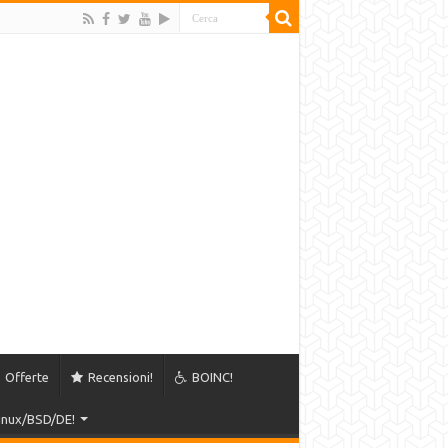
Offerte
Recensioni!
BOINC!
Linux/BSD/DE!