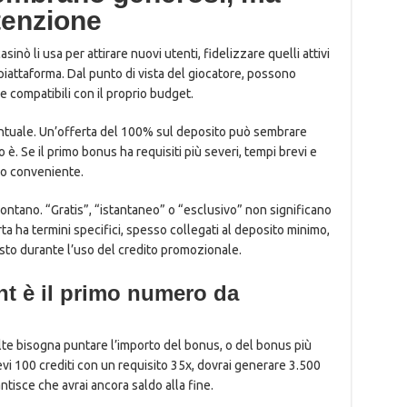
tenzione
inò li usa per attirare nuovi utenti, fidelizzare quelli attivi
iattaforma. Dal punto di vista del giocatore, possono
e compatibili con il proprio budget.
centuale. Un’offerta del 100% sul deposito può sembrare
è. Se il primo bonus ha requisiti più severi, tempi brevi e
eno conveniente.
ntano. “Gratis”, “istantaneo” o “esclusivo” non significano
a ha termini specifici, spesso collegati al deposito minimo,
esto durante l’uso del credito promozionale.
nt è il primo numero da
lte bisogna puntare l’importo del bonus, o del bonus più
evi 100 crediti con un requisito 35x, dovrai generare 3.500
ntisce che avrai ancora saldo alla fine.