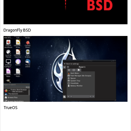
DragonFly BSD
TrueOS