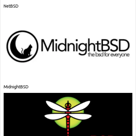
NetBSD
MidnightBSD