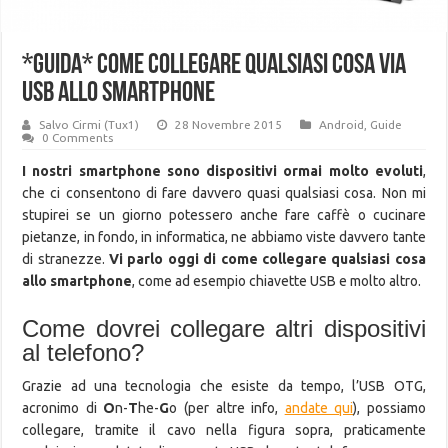
*GUIDA* Come collegare qualsiasi cosa via
USB allo smartphone
Salvo Cirmi (Tux1)
28 Novembre 2015
Android
,
Guide
0 Comments
I nostri smartphone sono dispositivi ormai molto evoluti
,
che ci consentono di fare davvero quasi qualsiasi cosa. Non mi
stupirei se un giorno potessero anche fare caffè o cucinare
pietanze, in fondo, in informatica, ne abbiamo viste davvero tante
di stranezze.
Vi parlo oggi di come collegare qualsiasi cosa
allo smartphone
, come ad esempio chiavette USB e molto altro.
Come dovrei collegare altri dispositivi
al telefono?
Grazie ad una tecnologia che esiste da tempo, l’USB OTG,
acronimo di
O
n-
T
he-
G
o (per altre info,
andate qui
), possiamo
collegare, tramite il cavo nella figura sopra, praticamente