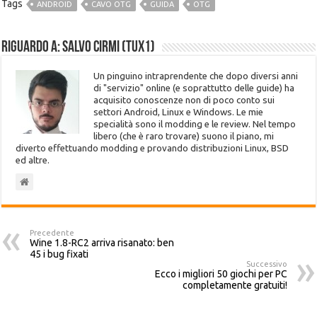
Tags
ANDROID
CAVO OTG
GUIDA
OTG
Riguardo a: Salvo Cirmi (Tux1)
Un pinguino intraprendente che dopo diversi anni
di "servizio" online (e soprattutto delle guide) ha
acquisito conoscenze non di poco conto sui
settori Android, Linux e Windows. Le mie
specialità sono il modding e le review. Nel tempo
libero (che è raro trovare) suono il piano, mi
diverto effettuando modding e provando distribuzioni Linux, BSD
ed altre.
Precedente
Wine 1.8-RC2 arriva risanato: ben
45 i bug fixati
Successivo
Ecco i migliori 50 giochi per PC
completamente gratuiti!