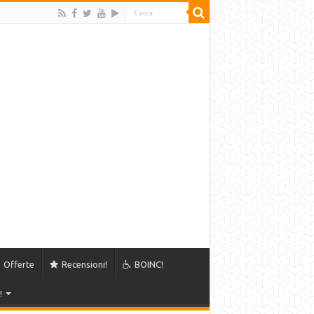
Offerte
Recensioni!
BOINC!
!