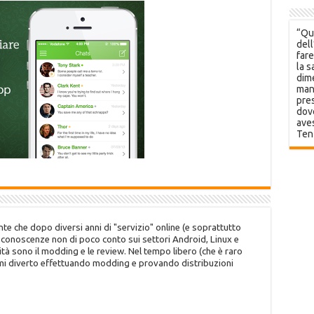
“Que
dell
fare
la s
dime
mani
pres
dov
aves
Ten
te che dopo diversi anni di "servizio" online (e soprattutto
o conoscenze non di poco conto sui settori Android, Linux e
tà sono il modding e le review. Nel tempo libero (che è raro
 mi diverto effettuando modding e provando distribuzioni