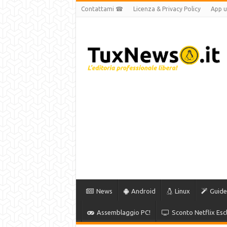
Contattami ☎
Licenza & Privacy Policy
App uf
News
Android
Linux
Guide
Assemblaggio PC!
Sconto Netflix Escl