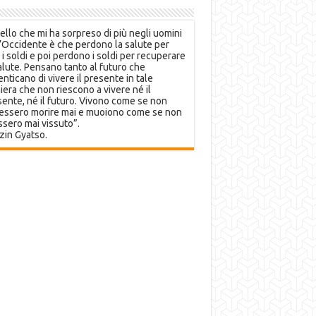
llo che mi ha sorpreso di più negli uomini
’Occidente è che perdono la salute per
 i soldi e poi perdono i soldi per recuperare
alute. Pensano tanto al futuro che
nticano di vivere il presente in tale
era che non riescono a vivere né il
ente, né il futuro. Vivono come se non
essero morire mai e muoiono come se non
sero mai vissuto”.
zin Gyatso.