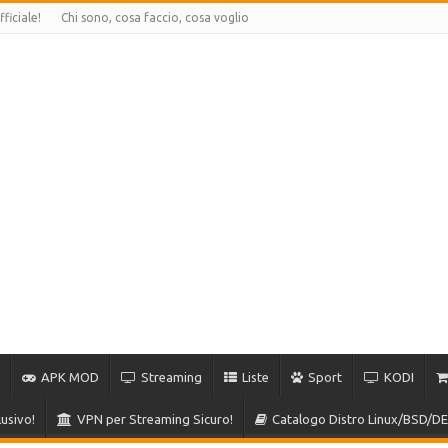
ficiale!
Chi sono, cosa faccio, cosa voglio
APK MOD
Streaming
Liste
Sport
KODI
usivo!
VPN per Streaming Sicuro!
Catalogo Distro Linux/BSD/DE