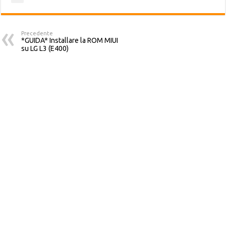
Precedente
*GUIDA* Installare la ROM MIUI
su LG L3 (E400)