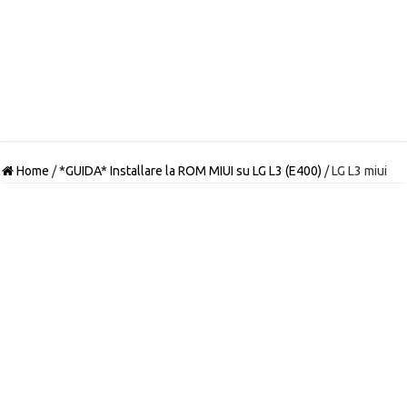
Home
/
*GUIDA* Installare la ROM MIUI su LG L3 (E400)
/
LG L3 miui