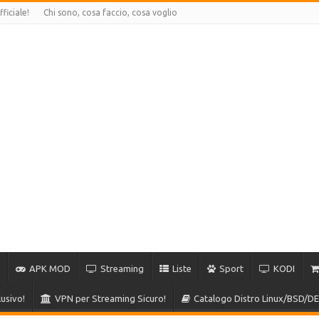
ficiale!
Chi sono, cosa faccio, cosa voglio
APK MOD
Streaming
Liste
Sport
KODI
usivo!
VPN per Streaming Sicuro!
Catalogo Distro Linux/BSD/DE