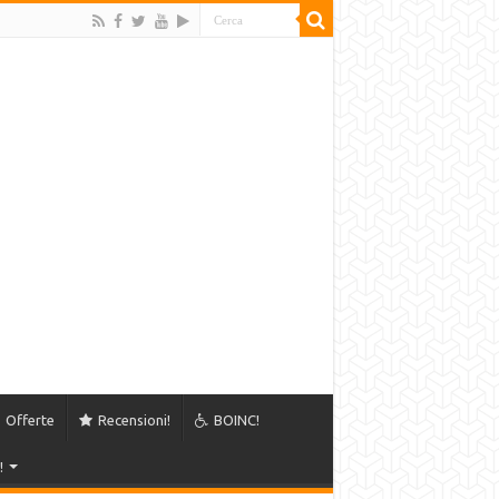
Offerte
Recensioni!
BOINC!
!