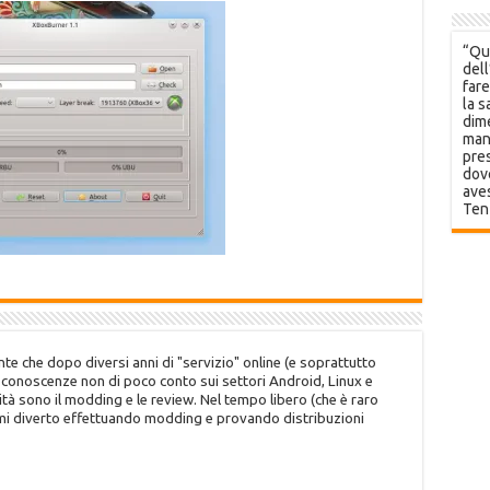
“Que
dell
fare
la s
dime
mani
pres
dov
aves
Ten
te che dopo diversi anni di "servizio" online (e soprattutto
o conoscenze non di poco conto sui settori Android, Linux e
tà sono il modding e le review. Nel tempo libero (che è raro
 mi diverto effettuando modding e provando distribuzioni