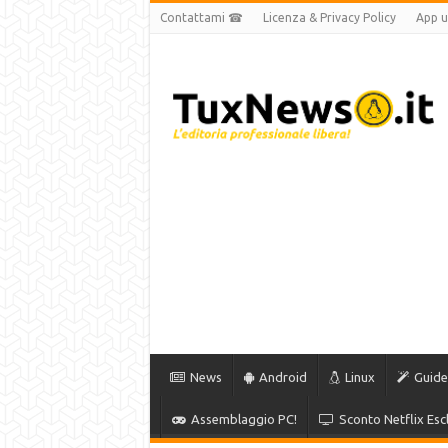
Contattami ☎
Licenza & Privacy Policy
App uf
News
Android
Linux
Guide
Assemblaggio PC!
Sconto Netflix Escl