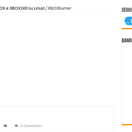
BOX e XBOX360 su Linux!
/
XBOXburner
Segui
...
P
Bann
0 Comments