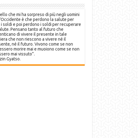
llo che mi ha sorpreso di più negli uomini
’Occidente è che perdono la salute per
 i soldi e poi perdono i soldi per recuperare
alute. Pensano tanto al futuro che
nticano di vivere il presente in tale
era che non riescono a vivere né il
ente, né il futuro. Vivono come se non
essero morire mai e muoiono come se non
sero mai vissuto”.
zin Gyatso.