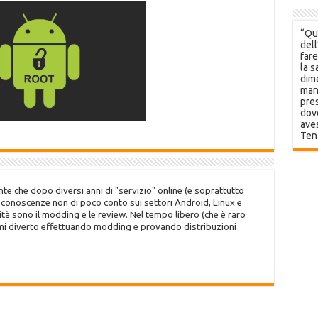
“Que
dell
fare
la s
dime
mani
pres
dov
aves
Ten
te che dopo diversi anni di "servizio" online (e soprattutto
o conoscenze non di poco conto sui settori Android, Linux e
tà sono il modding e le review. Nel tempo libero (che è raro
 mi diverto effettuando modding e provando distribuzioni