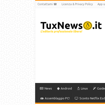
Contattami ☎
Licenza & Privacy Policy
App uf
News
Android
Linux
Guide
Assemblaggio PC!
Sconto Netflix Escl