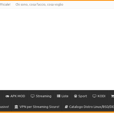
ficiale!
Chi sono, cosa faccio, cosa voglio
APK MOD
Streaming
Liste
Sport
KODI
usivo!
VPN per Streaming Sicuro!
Catalogo Distro Linux/BSD/DE