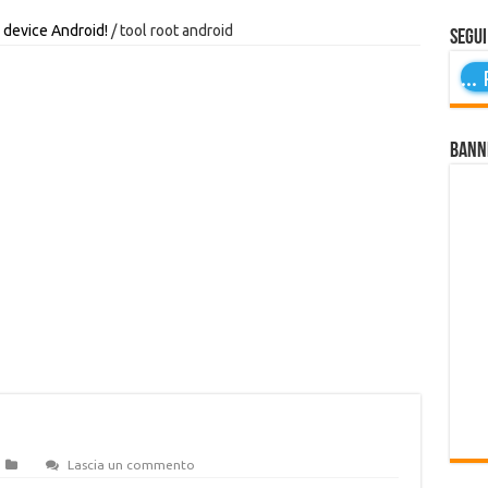
 device Android!
/
tool root android
Segui
...
P
Bann
Lascia un commento