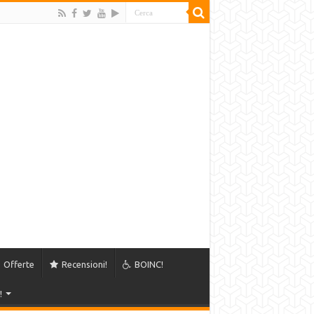
Offerte
Recensioni!
BOINC!
!