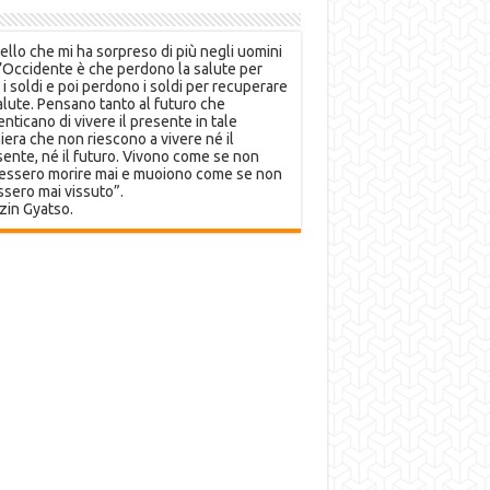
llo che mi ha sorpreso di più negli uomini
’Occidente è che perdono la salute per
 i soldi e poi perdono i soldi per recuperare
alute. Pensano tanto al futuro che
nticano di vivere il presente in tale
era che non riescono a vivere né il
ente, né il futuro. Vivono come se non
essero morire mai e muoiono come se non
sero mai vissuto”.
zin Gyatso.