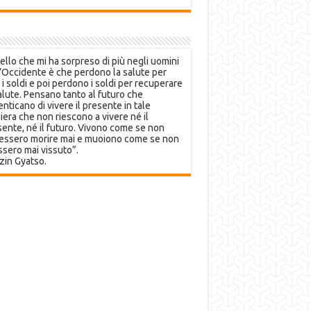
llo che mi ha sorpreso di più negli uomini
’Occidente è che perdono la salute per
 i soldi e poi perdono i soldi per recuperare
alute. Pensano tanto al futuro che
nticano di vivere il presente in tale
era che non riescono a vivere né il
ente, né il futuro. Vivono come se non
essero morire mai e muoiono come se non
sero mai vissuto”.
zin Gyatso.