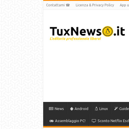
Contattami ☎
Licenza & Privacy Policy
App uf
News
Android
Linux
Guide
Assemblaggio PC!
Sconto Netflix Escl