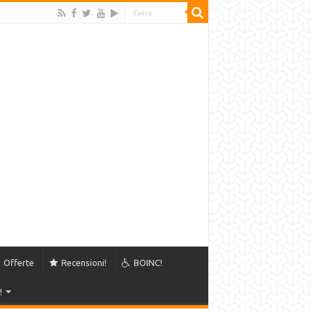
Offerte
Recensioni!
BOINC!
!