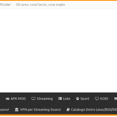
ficiale!
Chi sono, cosa faccio, cosa voglio
APK MOD
Streaming
Liste
Sport
KODI
usivo!
VPN per Streaming Sicuro!
Catalogo Distro Linux/BSD/DE