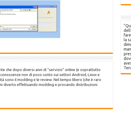
“Que
dell
fare
la s
dime
mani
pres
dov
aves
Ten
te che dopo diversi anni di "servizio" online (e soprattutto
o conoscenze non di poco conto sui settori Android, Linux e
tà sono il modding e le review. Nel tempo libero (che è raro
 mi diverto effettuando modding e provando distribuzioni