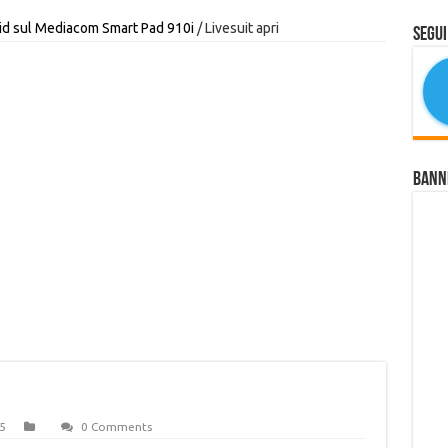
oid sul Mediacom Smart Pad 910i
/
Livesuit apri
Segui
Bann
5
0 Comments