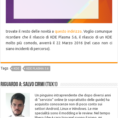
trovate il resto delle novità a
questo indirizzo
. Voglio comunque
ricordare che il rilascio di KDE Plasma 5.6, il rilascio di un KDE
molto più comodo, avverrà il 22 Marzo 2016 (nel caso non ci
siano incidenti di percorso).
Tags
KDE
KDE PLASMA 5.6
Riguardo a: Salvo Cirmi (Tux1)
Un pinguino intraprendente che dopo diversi anni
di "servizio" online (e soprattutto delle guide) ha
acquisito conoscenze non di poco conto sui
settori Android, Linux e Windows. Le mie
specialità sono il modding e le review. Nel tempo
libero (che è raro trovare) suono il piano, mi