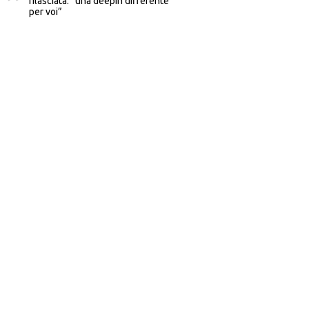
rilasciata: “una deepin differente
per voi”