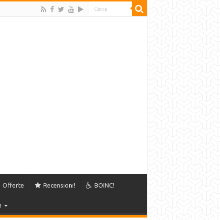
Offerte
Recensioni!
BOINC!
!