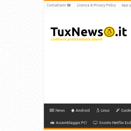
Contattami ☎
Licenza & Privacy Policy
App uf
News
Android
Linux
Guide
Assemblaggio PC!
Sconto Netflix Escl