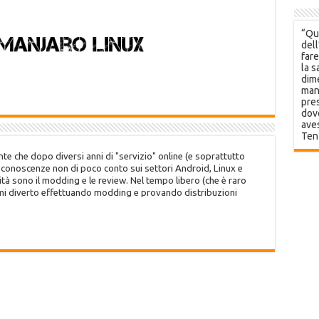
“Que
dell
fare
la s
dime
mani
pres
dov
aves
Ten
te che dopo diversi anni di "servizio" online (e soprattutto
o conoscenze non di poco conto sui settori Android, Linux e
tà sono il modding e le review. Nel tempo libero (che è raro
 mi diverto effettuando modding e provando distribuzioni