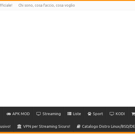
ficiale!
Chi sono, cosa faccio, cosa voglio
APK MOD
Streaming
Liste
Sport
KODI
usivo!
VPN per Streaming Sicuro!
Catalogo Distro Linux/BSD/DE