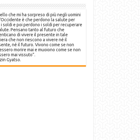
llo che mi ha sorpreso di più negli uomini
’Occidente è che perdono la salute per
 i soldi e poi perdono i soldi per recuperare
alute. Pensano tanto al futuro che
nticano di vivere il presente in tale
era che non riescono a vivere né il
ente, né il futuro. Vivono come se non
essero morire mai e muoiono come se non
sero mai vissuto”.
zin Gyatso.