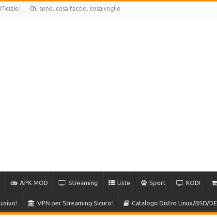
ficiale!
Chi sono, cosa faccio, cosa voglio
APK MOD
Streaming
Liste
Sport
KODI
usivo!
VPN per Streaming Sicuro!
Catalogo Distro Linux/BSD/DE