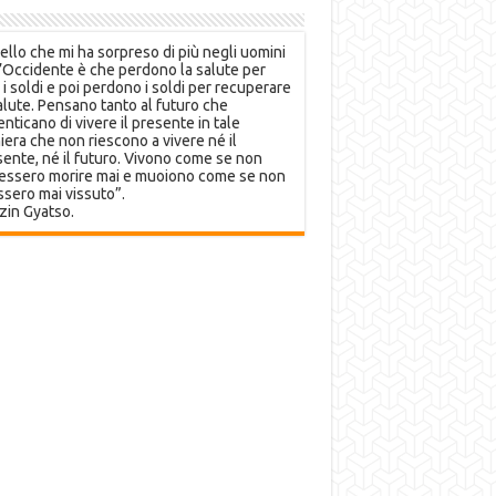
llo che mi ha sorpreso di più negli uomini
’Occidente è che perdono la salute per
 i soldi e poi perdono i soldi per recuperare
alute. Pensano tanto al futuro che
nticano di vivere il presente in tale
era che non riescono a vivere né il
ente, né il futuro. Vivono come se non
essero morire mai e muoiono come se non
sero mai vissuto”.
zin Gyatso.