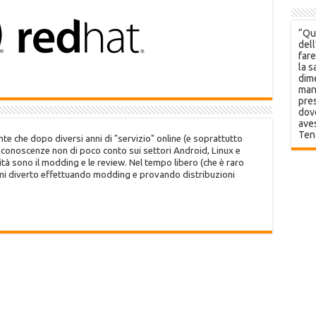
“Que
dell
fare
la s
dime
mani
pres
dov
aves
Ten
te che dopo diversi anni di "servizio" online (e soprattutto
o conoscenze non di poco conto sui settori Android, Linux e
tà sono il modding e le review. Nel tempo libero (che è raro
 mi diverto effettuando modding e provando distribuzioni