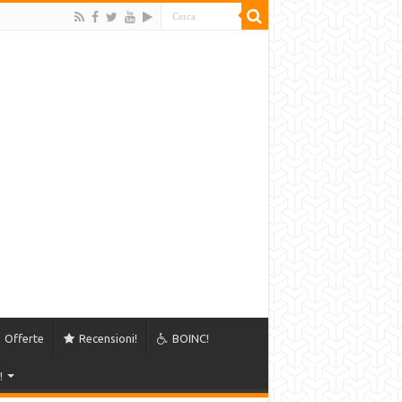
Offerte
Recensioni!
BOINC!
!