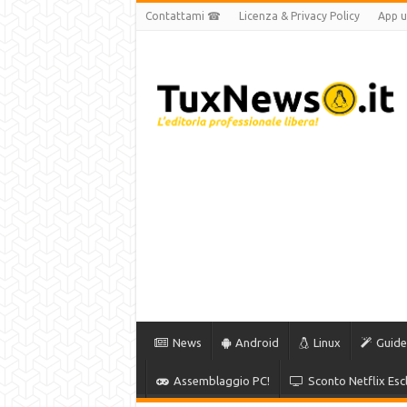
Contattami ☎
Licenza & Privacy Policy
App uf
News
Android
Linux
Guide
Assemblaggio PC!
Sconto Netflix Escl