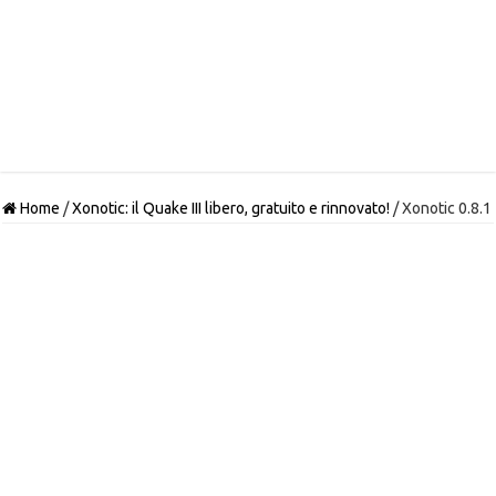
Home
/
Xonotic: il Quake III libero, gratuito e rinnovato!
/
Xonotic 0.8.1