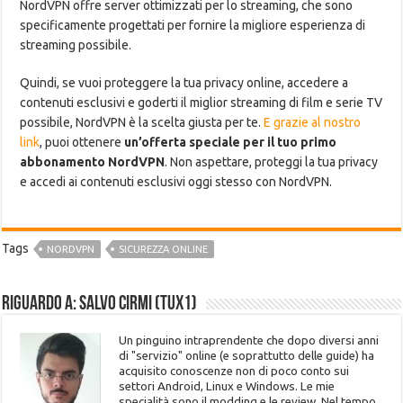
NordVPN offre server ottimizzati per lo streaming, che sono
specificamente progettati per fornire la migliore esperienza di
streaming possibile.
Quindi, se vuoi proteggere la tua privacy online, accedere a
contenuti esclusivi e goderti il ​​miglior streaming di film e serie TV
possibile, NordVPN è la scelta giusta per te.
E grazie al nostro
link
, puoi ottenere
un’offerta speciale per il tuo primo
abbonamento NordVPN
. Non aspettare, proteggi la tua privacy
e accedi ai contenuti esclusivi oggi stesso con NordVPN.
Tags
NORDVPN
SICUREZZA ONLINE
Riguardo a: Salvo Cirmi (Tux1)
Un pinguino intraprendente che dopo diversi anni
di "servizio" online (e soprattutto delle guide) ha
acquisito conoscenze non di poco conto sui
settori Android, Linux e Windows. Le mie
specialità sono il modding e le review. Nel tempo