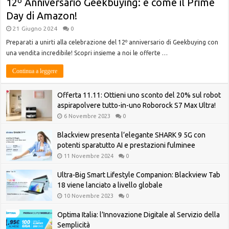
12º Anniversario Geekbuying: è come il Prime
Day di Amazon!
21 Giugno 2024
0
Preparati a unirti alla celebrazione del 12º anniversario di Geekbuying con
una vendita incredibile! Scopri insieme a noi le offerte …
Continua a leggere
Offerta 11.11: Ottieni uno sconto del 20% sul robot
aspirapolvere tutto-in-uno Roborock S7 Max Ultra!
6 Novembre 2023
0
Blackview presenta l’elegante SHARK 9 5G con
potenti sparatutto AI e prestazioni fulminee
11 Novembre 2024
0
Ultra-Big Smart Lifestyle Companion: Blackview Tab
18 viene lanciato a livello globale
10 Novembre 2023
0
Optima Italia: l’Innovazione Digitale al Servizio della
Semplicità