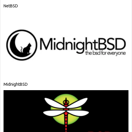
NetBSD
MidnightBSD