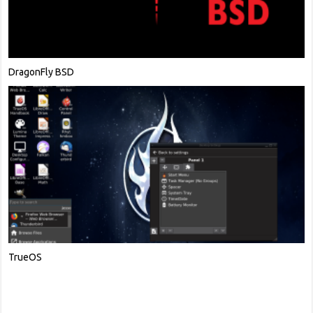
DragonFly BSD
TrueOS