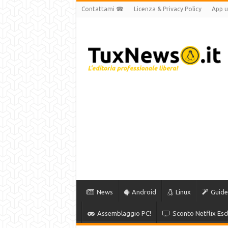
Contattami ☎
Licenza & Privacy Policy
App uf
News
Android
Linux
Guide
Assemblaggio PC!
Sconto Netflix Escl