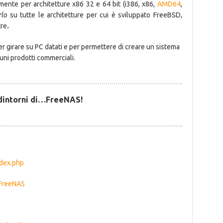
mente per architetture x86 32 e 64 bit (i386, x86,
AMD64
,
rlo
su tutte le architetture per cui è sviluppato FreeBSD,
tre
.
r girare su PC datati e per permettere di creare un sistema
cuni prodotti commerciali.
 dintorni di…FreeNAS!
ndex.php
/FreeNAS