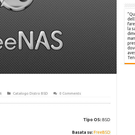
“Que
dell
fare
la s
dime
mani
pres
dov
aves
Ten
6
Catalogo Distro BSD
0 Comments
Tipo OS:
BSD
Basata su:
FreeBSD