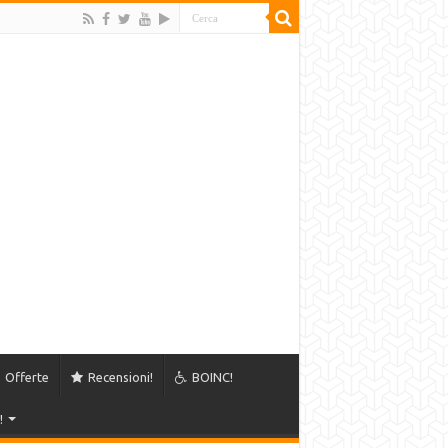
Offerte
Recensioni!
BOINC!
!