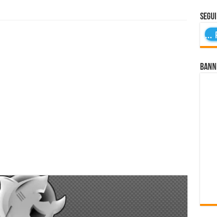
Segui
...
P
Bann