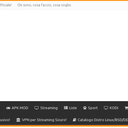
ficiale!
Chi sono, cosa faccio, cosa voglio
APK MOD
Streaming
Liste
Sport
KODI
usivo!
VPN per Streaming Sicuro!
Catalogo Distro Linux/BSD/DE