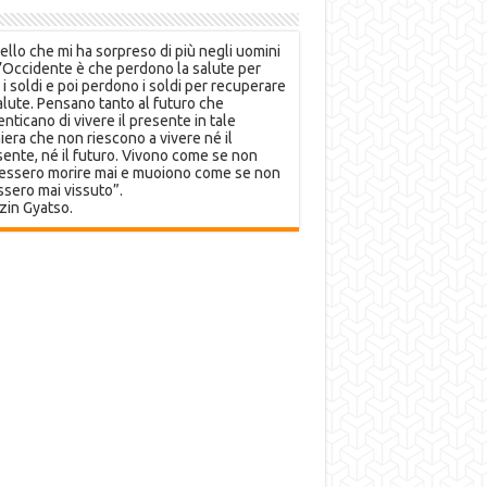
llo che mi ha sorpreso di più negli uomini
’Occidente è che perdono la salute per
 i soldi e poi perdono i soldi per recuperare
alute. Pensano tanto al futuro che
nticano di vivere il presente in tale
era che non riescono a vivere né il
ente, né il futuro. Vivono come se non
essero morire mai e muoiono come se non
sero mai vissuto”.
zin Gyatso.