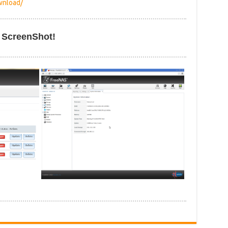
wnload/
ScreenShot!