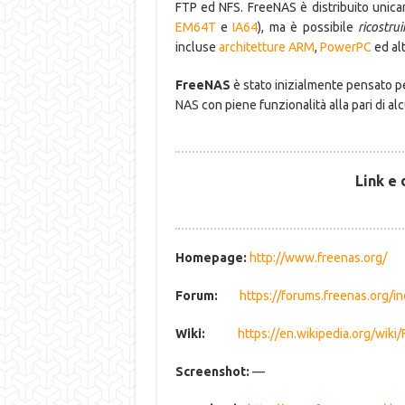
FTP ed NFS. FreeNAS è distribuito unica
EM64T
e
IA64
), ma è possibile
ricostrui
incluse
architetture ARM
,
PowerPC
ed al
FreeNAS
è stato inizialmente pensato pe
NAS con piene funzionalità alla pari di al
Link e
Homepage:
http://www.freenas.org/
Forum:
https://forums.freenas.org/i
Wiki:
https://en.wikipedia.org/wiki
Screenshot:
—