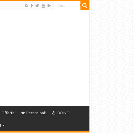
Offerte
Recensioni!
BOINC!
!