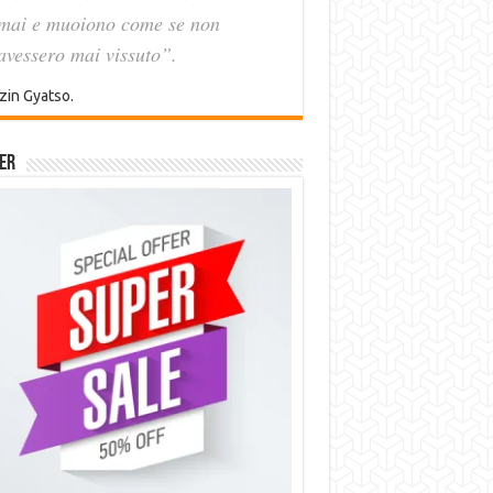
mai e muoiono come se non
avessero mai vissuto”.
zin Gyatso.
er