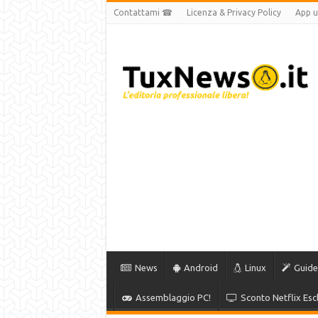
Contattami ☎
Licenza & Privacy Policy
App uf
News
Android
Linux
Guide
Assemblaggio PC!
Sconto Netflix Escl