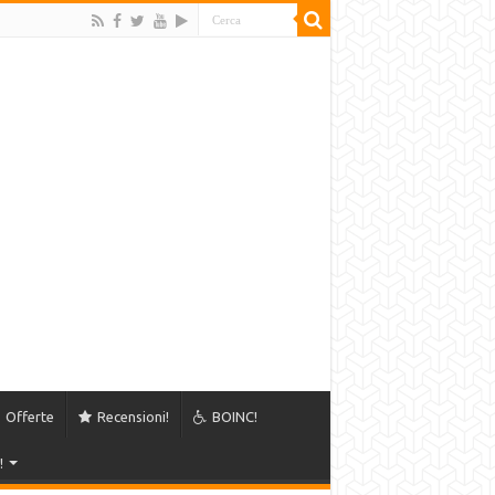
Offerte
Recensioni!
BOINC!
!