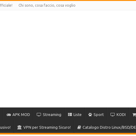
ficiale!
Chi sono, cosa faccio, cosa voglio
APK MOD
Streaming
Liste
Sport
KODI
usivo!
VPN per Streaming Sicuro!
Catalogo Distro Linux/BSD/DE