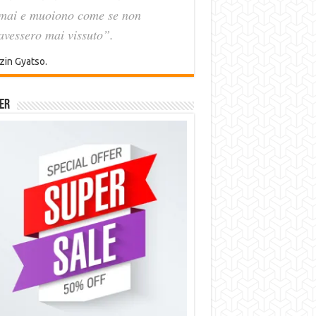
mai e muoiono come se non
avessero mai vissuto”.
zin Gyatso.
er