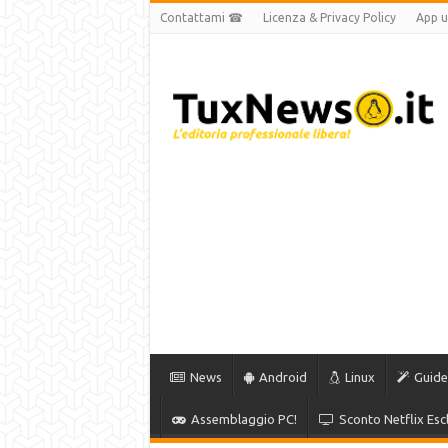
Contattami ☎
Licenza & Privacy Policy
App uf
News
Android
Linux
Guide
Assemblaggio PC!
Sconto Netflix Escl