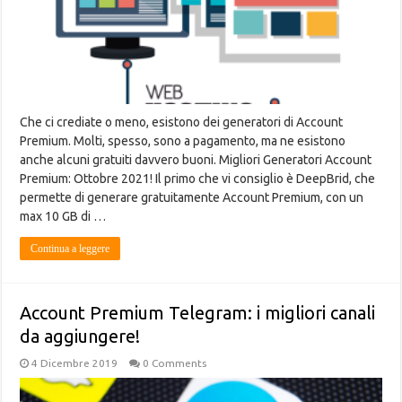
Che ci crediate o meno, esistono dei generatori di Account
Premium. Molti, spesso, sono a pagamento, ma ne esistono
anche alcuni gratuiti davvero buoni. Migliori Generatori Account
Premium: Ottobre 2021! Il primo che vi consiglio è DeepBrid, che
permette di generare gratuitamente Account Premium, con un
max 10 GB di …
Continua a leggere
Account Premium Telegram: i migliori canali
da aggiungere!
4 Dicembre 2019
0 Comments