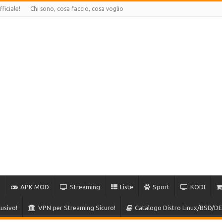
ficiale!
Chi sono, cosa faccio, cosa voglio
APK MOD
Streaming
Liste
Sport
KODI
usivo!
VPN per Streaming Sicuro!
Catalogo Distro Linux/BSD/DE