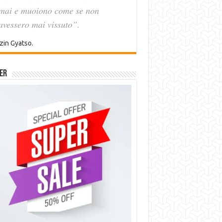
mai e muoiono come se non
avessero mai vissuto”.
zin Gyatso.
er