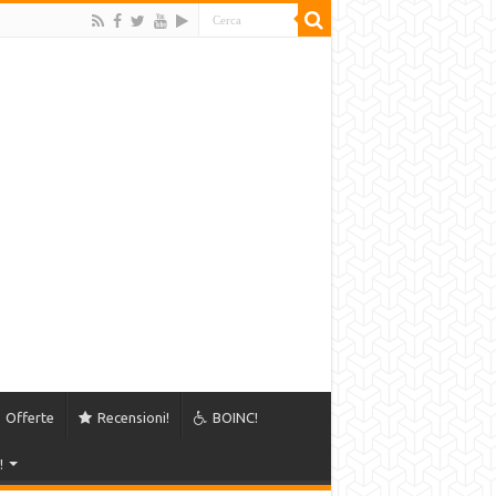
Offerte
Recensioni!
BOINC!
!