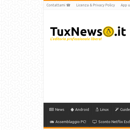
Contattami ☎
Licenza & Privacy Policy
App uf
News
Android
Linux
Guide
Assemblaggio PC!
Sconto Netflix Escl