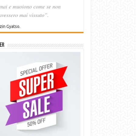
mai e muoiono come se non
avessero mai vissuto”.
zin Gyatso.
er