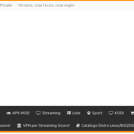
ficiale!
Chi sono, cosa faccio, cosa voglio
APK MOD
Streaming
Liste
Sport
KODI
usivo!
VPN per Streaming Sicuro!
Catalogo Distro Linux/BSD/DE