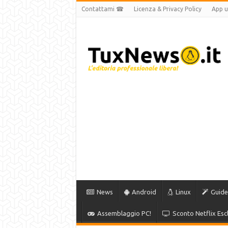
Contattami ☎
Licenza & Privacy Policy
App uf
News
Android
Linux
Guide
Assemblaggio PC!
Sconto Netflix Escl