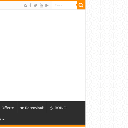
Offerte
Recensioni!
BOINC!
!