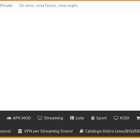
ficiale!
Chi sono, cosa faccio, cosa voglio
APK MOD
Streaming
Liste
Sport
KODI
usivo!
VPN per Streaming Sicuro!
Catalogo Distro Linux/BSD/DE