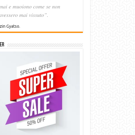
mai e muoiono come se non
avessero mai vissuto”.
zin Gyatso.
er