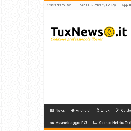
Contattami ☎
Licenza & Privacy Policy
App uf
News
Android
Linux
Guide
Assemblaggio PC!
Sconto Netflix Escl