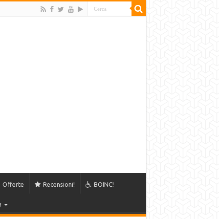
Offerte
Recensioni!
BOINC!
!