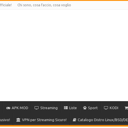
ficiale!
Chi sono, cosa faccio, cosa voglio
APK MOD
Streaming
Liste
Sport
KODI
usivo!
VPN per Streaming Sicuro!
Catalogo Distro Linux/BSD/DE