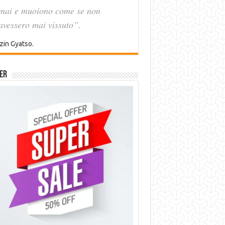
mai e muoiono come se non
avessero mai vissuto”.
zin Gyatso.
er