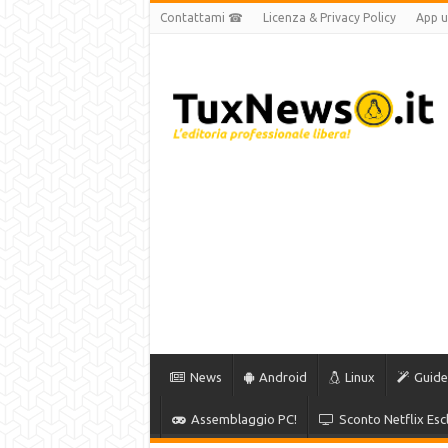
Contattami ☎
Licenza & Privacy Policy
App uf
News
Android
Linux
Guide
Assemblaggio PC!
Sconto Netflix Escl