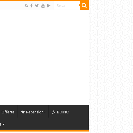
Offerte
Recensioni!
BOINC!
!