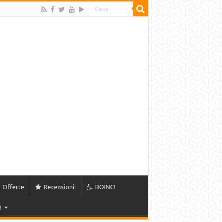
Offerte
Recensioni!
BOINC!
!