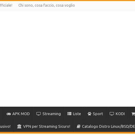
ficiale!
Chi sono, cosa faccio, cosa voglio
APK MOD
Streaming
Liste
Sport
KODI
usivo!
VPN per Streaming Sicuro!
Catalogo Distro Linux/BSD/DE