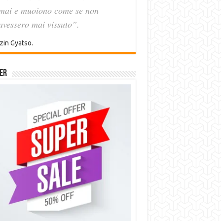
mai e muoiono come se non
avessero mai vissuto”.
zin Gyatso.
er