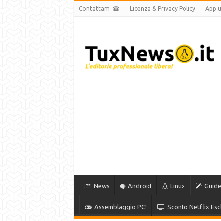
Contattami ☎
Licenza & Privacy Policy
App uf
News
Android
Linux
Guide
Assemblaggio PC!
Sconto Netflix Escl