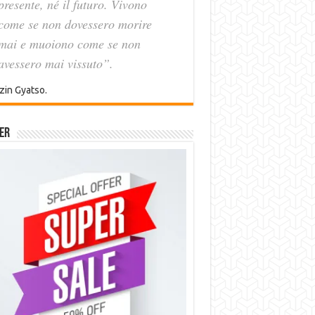
presente, né il futuro. Vivono
come se non dovessero morire
mai e muoiono come se non
avessero mai vissuto”.
zin Gyatso.
er