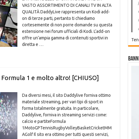
VASTO ASSORTIMENTO DI CANALI TV IN ALTA
QUALITÀ DaddyLive rappresenta un Kodi add-
on di terze parti, pertanto ti chiediamo
cortesemente di non porre domande su questa
estensione nei forum ufficiali di Kodi. L’add-on
offre un’ampia gamma di contenuti sportivi in
Ten
diretta e …
Bann
 Formula 1 e molto altro! [CHIUSO]
Da diversi mesi, il sito Daddylive forniva ottimo
materiale streaming, per vari tipi di sport in
forma totalmente gratuita. In particolare,
Daddylive, forniva in streaming servizi come:
calcio e partiteFormula
1MotoGPTennisRugbyVolleyBasketCricketMM
AGolf Il sito era ottimo per tutti questi servizi,