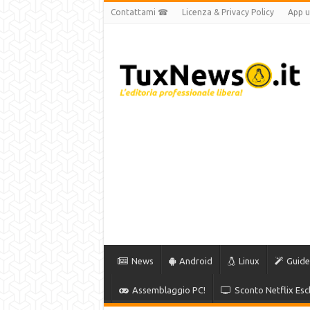
Contattami ☎
Licenza & Privacy Policy
App uf
News
Android
Linux
Guide
Assemblaggio PC!
Sconto Netflix Escl