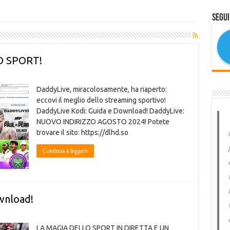
Segui
LO SPORT!
DaddyLive, miracolosamente, ha riaperto:
eccovi il meglio dello streaming sportivo!
DaddyLive Kodi: Guida e Download! DaddyLive:
NUOVO INDIRIZZO AGOSTO 2024! Potete
trovare il sito: https://dlhd.so
Continua a leggere
wnload!
LA MAGIA DELLO SPORT IN DIRETTA E UN