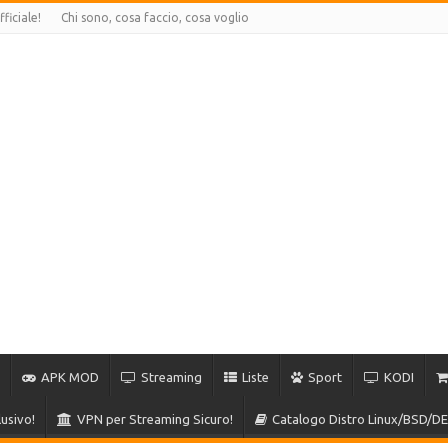
ficiale!
Chi sono, cosa faccio, cosa voglio
APK MOD
Streaming
Liste
Sport
KODI
usivo!
VPN per Streaming Sicuro!
Catalogo Distro Linux/BSD/DE