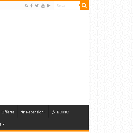
Offerte
Recensioni!
BOINC!
!