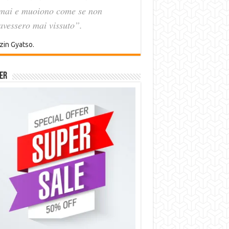
mai e muoiono come se non
avessero mai vissuto”.
zin Gyatso.
er