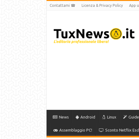
Contattami ☎
Licenza & Privacy Policy
App uf
News
Android
Linux
Guide
Assemblaggio PC!
Sconto Netflix Escl