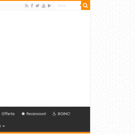
Offerte
Recensioni!
BOINC!
!