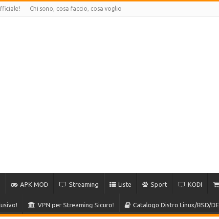
ficiale!
Chi sono, cosa faccio, cosa voglio
APK MOD
Streaming
Liste
Sport
KODI
usivo!
VPN per Streaming Sicuro!
Catalogo Distro Linux/BSD/DE