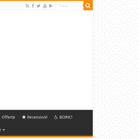
Offerte
Recensioni!
BOINC!
!