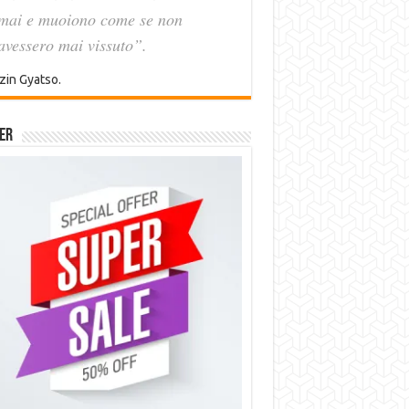
mai e muoiono come se non
avessero mai vissuto”.
zin Gyatso.
er