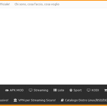
ficiale!
Chi sono, cosa faccio, cosa voglio
APK MOD
Streaming
Liste
Sport
KODI
usivo!
VPN per Streaming Sicuro!
Catalogo Distro Linux/BSD/DE