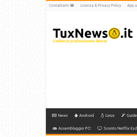
Contattami ☎
Licenza & Privacy Policy
App uf
News
Android
Linux
Guide
Assemblaggio PC!
Sconto Netflix Escl