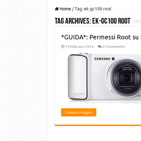
Home
/
Tag:
ek-gc100 root
Tag Archives:
ek-gc100 root
*GUIDA*: Permessi Root su
5 Febbraio 2016
0 Comments
Continua a leggere