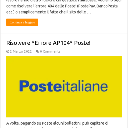
lavoro hanno dietro i devs e chi gestisce i database. Vediamo oggi
come risolvere l’errore 404 delle Poste! (PostePay, BancoPosta
ecc.) o semplicemente il fatto che il sito delle …
Continua a leggere
Risolvere *Errore AP104* Poste!
2 Marzo 2022
0 Comments
A volte, pagando su Poste alcuni bollettini, può capitare di