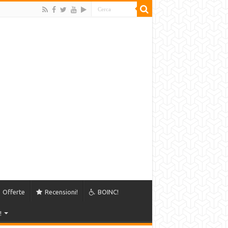
Offerte
Recensioni!
BOINC!
!