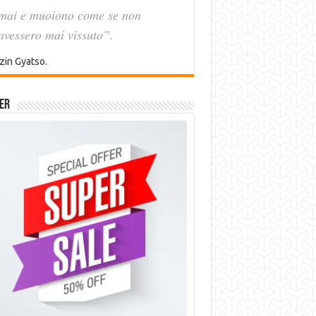
mai e muoiono come se non
avessero mai vissuto”.
zin Gyatso.
er