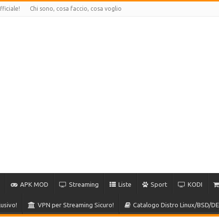
ficiale!
Chi sono, cosa faccio, cosa voglio
APK MOD
Streaming
Liste
Sport
KODI
usivo!
VPN per Streaming Sicuro!
Catalogo Distro Linux/BSD/DE