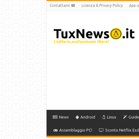
Contattami ☎
Licenza & Privacy Policy
App uf
News
Android
Linux
Guide
Assemblaggio PC!
Sconto Netflix Escl