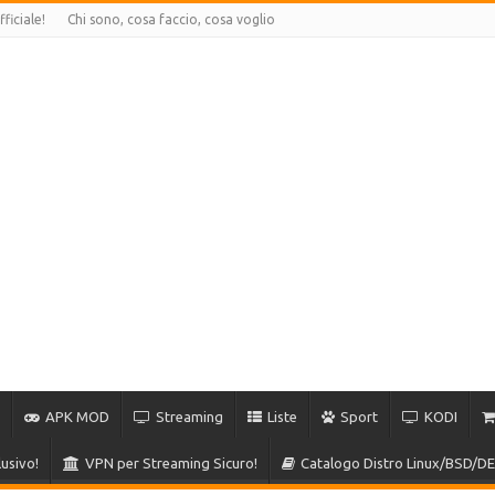
ficiale!
Chi sono, cosa faccio, cosa voglio
APK MOD
Streaming
Liste
Sport
KODI
usivo!
VPN per Streaming Sicuro!
Catalogo Distro Linux/BSD/DE