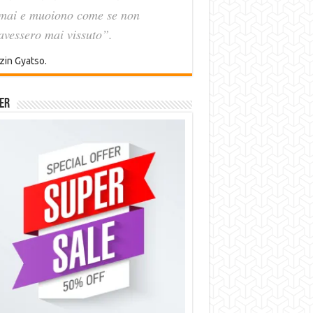
mai e muoiono come se non
avessero mai vissuto”.
zin Gyatso.
er