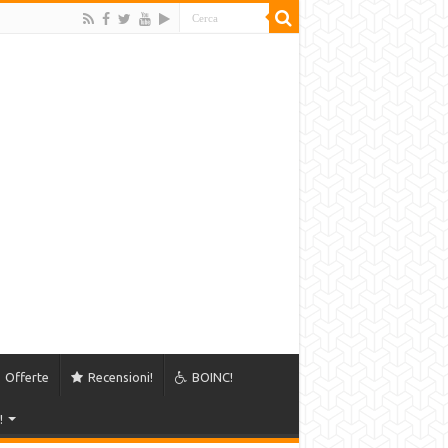
Offerte
Recensioni!
BOINC!
!