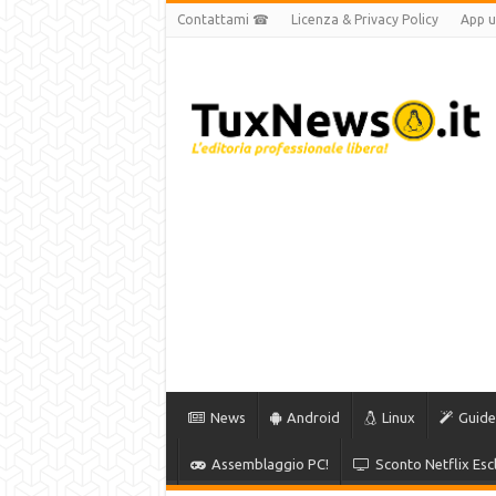
Contattami ☎
Licenza & Privacy Policy
App uf
News
Android
Linux
Guide
Assemblaggio PC!
Sconto Netflix Escl