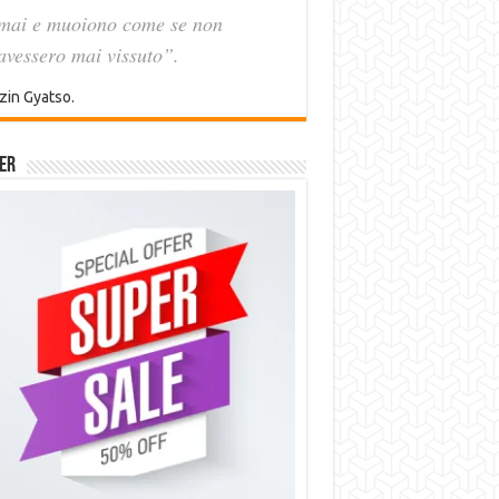
mai e muoiono come se non
avessero mai vissuto”.
zin Gyatso.
er