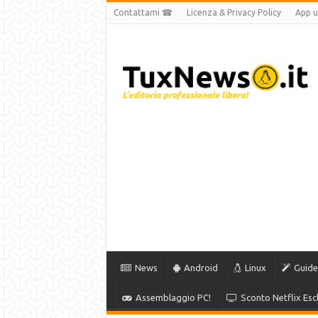
Contattami ☎
Licenza & Privacy Policy
App uf
News
Android
Linux
Guide
Assemblaggio PC!
Sconto Netflix Escl