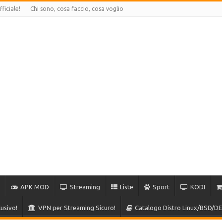
ficiale!
Chi sono, cosa faccio, cosa voglio
APK MOD
Streaming
Liste
Sport
KODI
usivo!
VPN per Streaming Sicuro!
Catalogo Distro Linux/BSD/DE