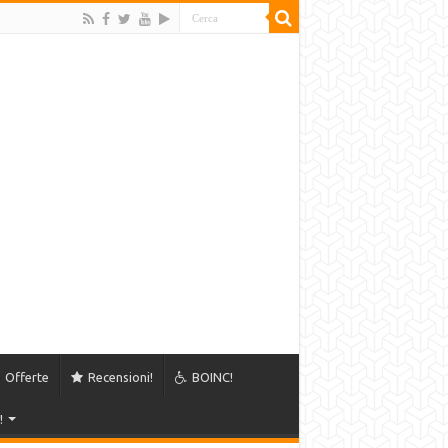
Offerte
Recensioni!
BOINC!
!