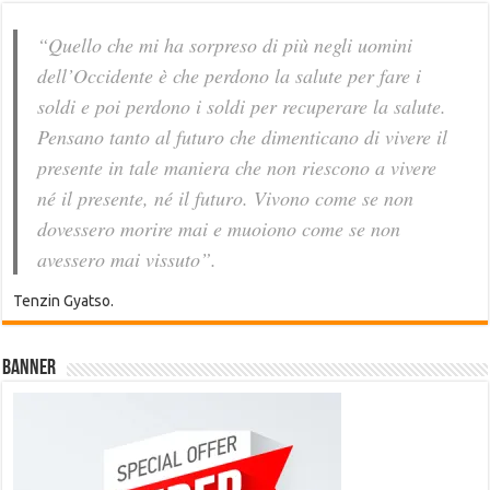
“Quello che mi ha sorpreso di più negli uomini
dell’Occidente è che perdono la salute per fare i
soldi e poi perdono i soldi per recuperare la salute.
Pensano tanto al futuro che dimenticano di vivere il
presente in tale maniera che non riescono a vivere
né il presente, né il futuro. Vivono come se non
dovessero morire mai e muoiono come se non
avessero mai vissuto”.
Tenzin Gyatso.
Banner