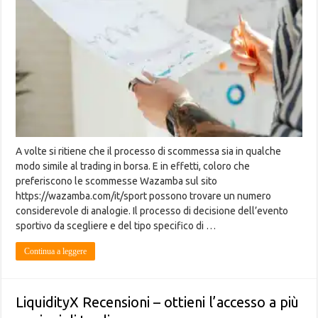
somiglianza
tra
l’implementazione
delle
scommesse
Wazamba
e
il
trading
in
borsa?
A volte si ritiene che il processo di scommessa sia in qualche
modo simile al trading in borsa. E in effetti, coloro che
preferiscono le scommesse Wazamba sul sito
https://wazamba.com/it/sport possono trovare un numero
considerevole di analogie. Il processo di decisione dell’evento
sportivo da scegliere e del tipo specifico di …
Continua a leggere
LiquidityX Recensioni – ottieni l’accesso a più