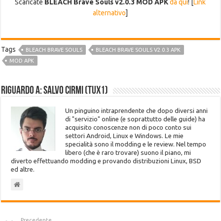
Scaricate
BLEACH Brave Souls v2.0.3 MOD APK
da qui
! [
Link
alternativo
]
Tags
BLEACH BRAVE SOULS
BLEACH BRAVE SOULS V2.0.3 APK
MOD APK
Riguardo a: Salvo Cirmi (Tux1)
Un pinguino intraprendente che dopo diversi anni
di "servizio" online (e soprattutto delle guide) ha
acquisito conoscenze non di poco conto sui
settori Android, Linux e Windows. Le mie
specialità sono il modding e le review. Nel tempo
libero (che è raro trovare) suono il piano, mi
diverto effettuando modding e provando distribuzioni Linux, BSD
ed altre.
Precedente