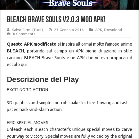
BLEACH Brave Souls v2.0.3 MOD APK!
Salvo Cirmi (Tux1)
23 Gennaio 2016
APK
,
Download
0 Comments
Questo APK modificato
si inspira all’ormai molto famoso anime
BLEACH
, portando sul campo un APK pieno di azione in stile
cartoon. BLEACH Brave Souls è un APK che volevo proporvi ed
eccolo qui.
Descrizione del Play
EXCITING 3D ACTION
3D graphics and simple controls make for free-flowing and fast-
paced hack-and-slash action.
EPIC SPECIAL MOVES
Unleash each Bleach character’s unique special moves to carve
your way to victory. Special moves are fully voiced by the original