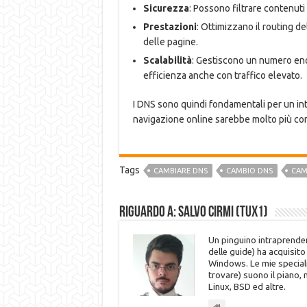
Sicurezza
: Possono filtrare contenuti 
Prestazioni
: Ottimizzano il routing de
delle pagine.
Scalabilità
: Gestiscono un numero enor
efficienza anche con traffico elevato.
I DNS sono quindi fondamentali per un inte
navigazione online sarebbe molto più com
Tags
CAMBIARE DNS
CAMBIO DNS
CAM
Riguardo a: Salvo Cirmi (Tux1)
Un pinguino intraprenden
delle guide) ha acquisit
Windows. Le mie speciali
trovare) suono il piano,
Linux, BSD ed altre.