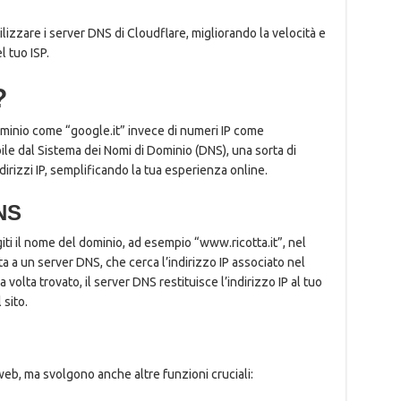
ilizzare i server DNS di Cloudflare, migliorando la velocità e
l tuo ISP.
?
ominio come “google.it” invece di numeri IP come
le dal Sistema dei Nomi di Dominio (DNS), una sorta di
dirizzi IP, semplificando la tua esperienza online.
NS
giti il nome del dominio, ad esempio “www.ricotta.it”, nel
ta a un server DNS, che cerca l’indirizzo IP associato nel
olta trovato, il server DNS restituisce l’indirizzo IP al tuo
 sito.
 web, ma svolgono anche altre funzioni cruciali: