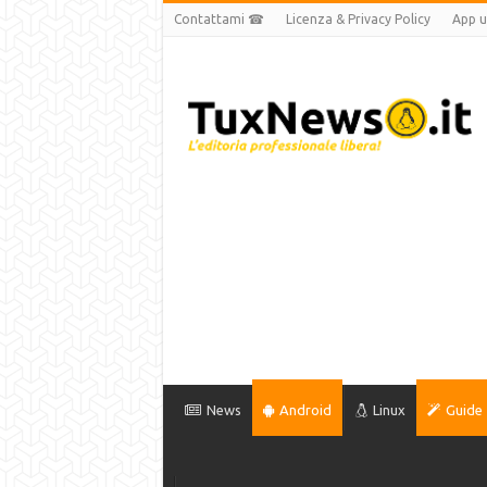
Contattami ☎
Licenza & Privacy Policy
App uf
News
Android
Linux
Guide