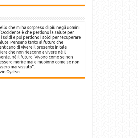
llo che mi ha sorpreso di più negli uomini
’Occidente è che perdono la salute per
 i soldi e poi perdono i soldi per recuperare
alute. Pensano tanto al futuro che
nticano di vivere il presente in tale
era che non riescono a vivere né il
ente, né il futuro. Vivono come se non
essero morire mai e muoiono come se non
sero mai vissuto”.
zin Gyatso.