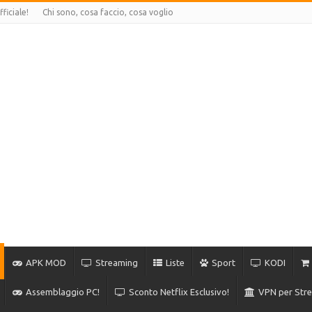
ficiale!
Chi sono, cosa faccio, cosa voglio
APK MOD
Streaming
Liste
Sport
KODI
Assemblaggio PC!
Sconto Netflix Esclusivo!
VPN per Stre