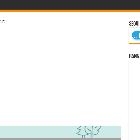
ID!
Segui
...
P
Bann