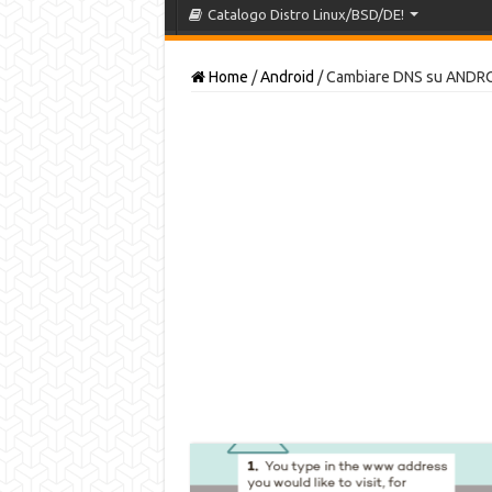
Catalogo Distro Linux/BSD/DE!
Home
/
Android
/
Cambiare DNS su ANDRO