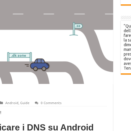
“Que
dell
fare
la s
dime
mani
pres
dov
aves
Ten
Android
,
Guide
0 Comments
!
icare i DNS su Android