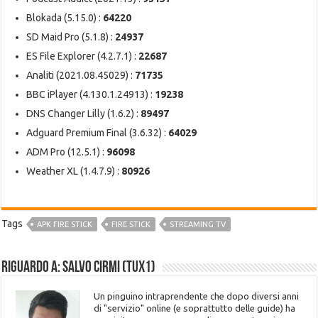
Blokada (5.15.0) :
64220
SD Maid Pro (5.1.8) :
24937
ES File Explorer (4.2.7.1) :
22687
Analiti (2021.08.45029) :
71735
BBC iPlayer (4.130.1.24913) :
19238
DNS Changer Lilly (1.6.2) :
89497
Adguard Premium Final (3.6.32) :
64029
ADM Pro (12.5.1) :
96098
Weather XL (1.4.7.9) :
80926
Tags
APK FIRE STICK
FIRE STICK
STREAMING TV
Riguardo a: Salvo Cirmi (Tux1)
Un pinguino intraprendente che dopo diversi anni
di "servizio" online (e soprattutto delle guide) ha