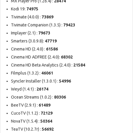
MX Player Pro (1.26.4) :
28474
Kodi 19:
74975
Tivimate (4.0.0) :
73869
Tivimate Companion (1.3.5) :
79423
Implayer (2.1) :
79673
Smarters (3.0.9.8):
47719
Cinema HD (2.4.0) :
61586
Cinema HD ADFREE (2.4.0):
68302
Cinema HD Beta Analytics (2.4.0) :
21584
Filmplus (1.3.2) :
46061
Syncler Installer (1.3.0.1) :
54996
Weyd (1.4.1) :
26174
Ocean Streams (1.0.2) :
80306
BeeTV (2.9.1) :
61489
CucoTV (1.1.2) :
72129
NovaTV (1.5.4) :
50364
TeaTV (10.2.7r) :
56692