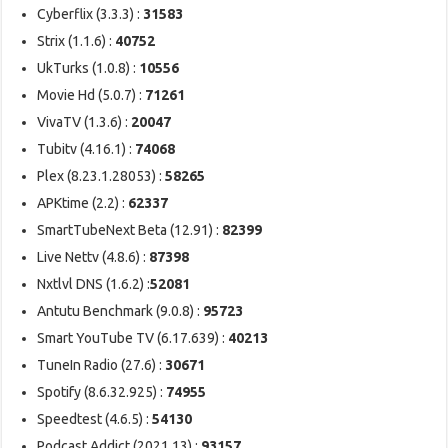
Cyberflix (3.3.3) :
31583
Strix (1.1.6) :
40752
UkTurks (1.0.8) :
10556
Movie Hd (5.0.7) :
71261
VivaTV (1.3.6) :
20047
Tubitv (4.16.1) :
74068
Plex (8.23.1.28053) :
58265
APKtime (2.2) :
62337
SmartTubeNext Beta (12.91) :
82399
Live Nettv (4.8.6) :
87398
Nxtlvl DNS (1.6.2) :
52081
Antutu Benchmark (9.0.8) :
95723
Smart YouTube TV (6.17.639) :
40213
TuneIn Radio (27.6) :
30671
Spotify (8.6.32.925) :
74955
Speedtest (4.6.5) :
54130
Podcast Addict (2021.13) :
93157