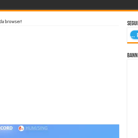
da browser!
Segui
...
P
Bann