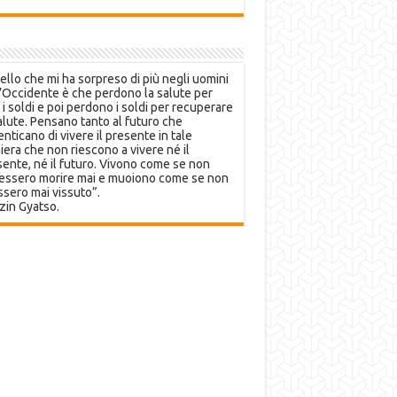
llo che mi ha sorpreso di più negli uomini
’Occidente è che perdono la salute per
 i soldi e poi perdono i soldi per recuperare
alute. Pensano tanto al futuro che
nticano di vivere il presente in tale
era che non riescono a vivere né il
ente, né il futuro. Vivono come se non
essero morire mai e muoiono come se non
sero mai vissuto”.
zin Gyatso.