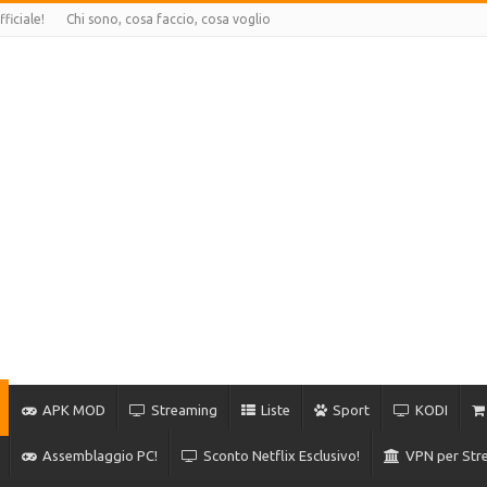
ficiale!
Chi sono, cosa faccio, cosa voglio
APK MOD
Streaming
Liste
Sport
KODI
Assemblaggio PC!
Sconto Netflix Esclusivo!
VPN per Stre