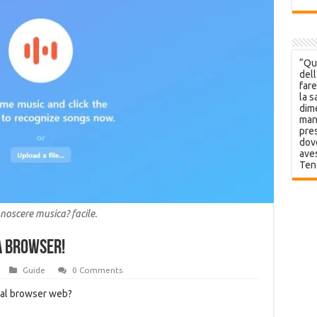
“Que
dell
fare
la s
dime
mani
pres
dov
aves
Ten
noscere musica? facile.
a browser!
Guide
0 Comments
dal browser web?