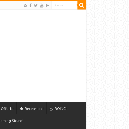
Offerte
Recensioni!
BOINC!
aming Sicuro!