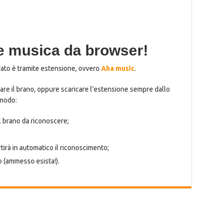
 musica da browser!
vato è tramite estensione, ovvero
Aha music
.
icare il brano, oppure scaricare l’estensione sempre dallo
 modo:
l brano da riconoscere;
rtirà in automatico il riconoscimento;
no (ammesso esista!).