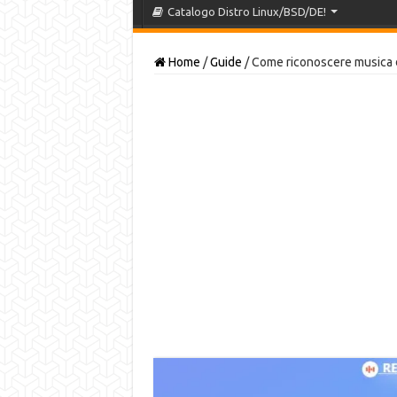
Catalogo Distro Linux/BSD/DE!
Home
/
Guide
/
Come riconoscere musica 