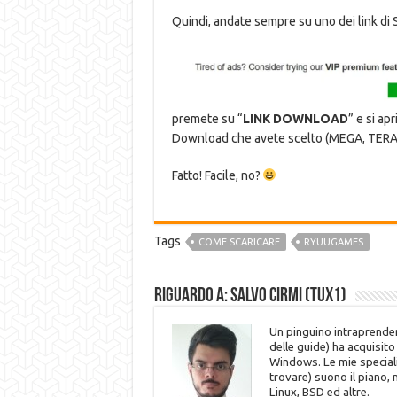
Quindi, andate sempre su uno dei link di Se
premete su “
LINK DOWNLOAD
” e si apr
Download che avete scelto (MEGA, TERA
Fatto! Facile, no?
Tags
COME SCARICARE
RYUUGAMES
Riguardo a: Salvo Cirmi (Tux1)
Un pinguino intraprenden
delle guide) ha acquisit
Windows. Le mie speciali
trovare) suono il piano,
Linux, BSD ed altre.