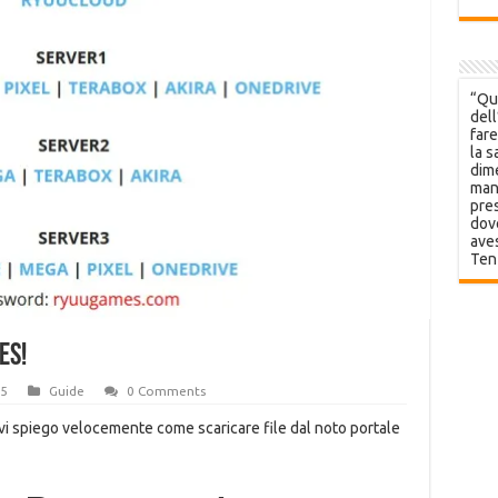
“Que
dell
fare
la s
dime
mani
pres
dov
aves
Ten
es!
25
Guide
0 Comments
, vi spiego velocemente come scaricare file dal noto portale