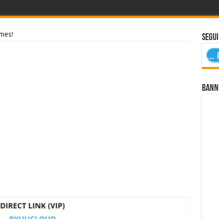
mes!
Segui
...
P
Bann