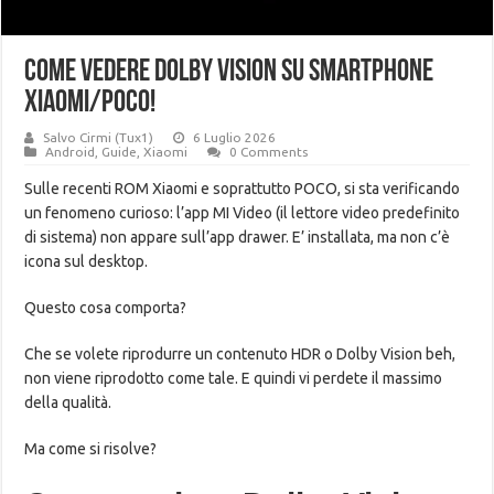
Come vedere Dolby Vision su smartphone
Xiaomi/POCO!
Salvo Cirmi (Tux1)
6 Luglio 2026
Android
,
Guide
,
Xiaomi
0 Comments
Sulle recenti ROM Xiaomi e soprattutto POCO, si sta verificando
un fenomeno curioso: l’app MI Video (il lettore video predefinito
di sistema) non appare sull’app drawer. E’ installata, ma non c’è
icona sul desktop.
Questo cosa comporta?
Che se volete riprodurre un contenuto HDR o Dolby Vision beh,
non viene riprodotto come tale. E quindi vi perdete il massimo
della qualità.
Ma come si risolve?