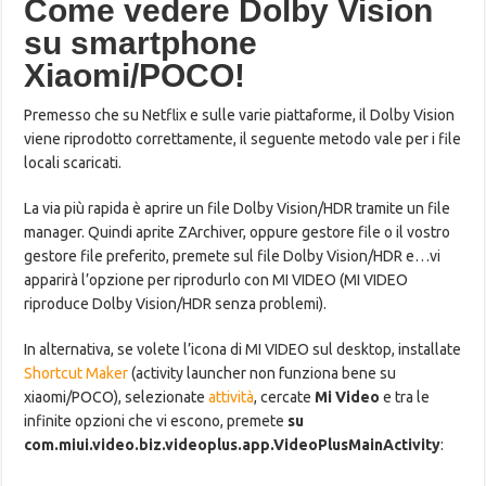
Come vedere Dolby Vision
su smartphone
Xiaomi/POCO!
Premesso che su Netflix e sulle varie piattaforme, il Dolby Vision
viene riprodotto correttamente, il seguente metodo vale per i file
locali scaricati.
La via più rapida è aprire un file Dolby Vision/HDR tramite un file
manager. Quindi aprite ZArchiver, oppure gestore file o il vostro
gestore file preferito, premete sul file Dolby Vision/HDR e…vi
apparirà l’opzione per riprodurlo con MI VIDEO (MI VIDEO
riproduce Dolby Vision/HDR senza problemi).
In alternativa, se volete l’icona di MI VIDEO sul desktop, installate
Shortcut Maker
(activity launcher non funziona bene su
xiaomi/POCO), selezionate
attività
, cercate
Mi Video
e tra le
infinite opzioni che vi escono, premete
su
com.miui.video.biz.videoplus.app.VideoPlusMainActivity
: