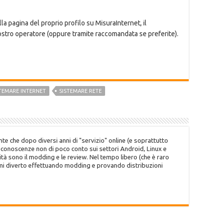
alla pagina del proprio profilo su MisuraInternet, il
 vostro operatore (oppure tramite raccomandata se preferite).
TEMARE INTERNET
SISTEMARE RETE
te che dopo diversi anni di "servizio" online (e soprattutto
o conoscenze non di poco conto sui settori Android, Linux e
tà sono il modding e le review. Nel tempo libero (che è raro
 mi diverto effettuando modding e provando distribuzioni