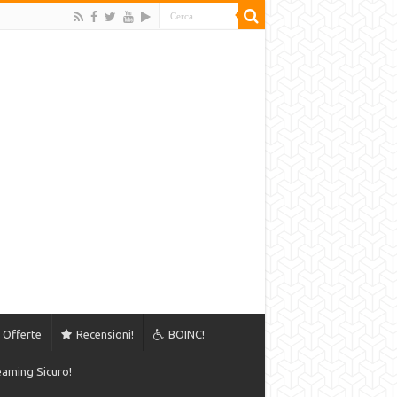
Offerte
Recensioni!
BOINC!
aming Sicuro!