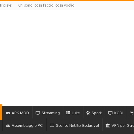
ficiale!
Chi sono, cosa faccio, cosa voglio
APK MOD
Streaming
Liste
Sport
KODI
Assemblaggio PC!
Sconto Netflix Esclusivo!
VPN per Stre