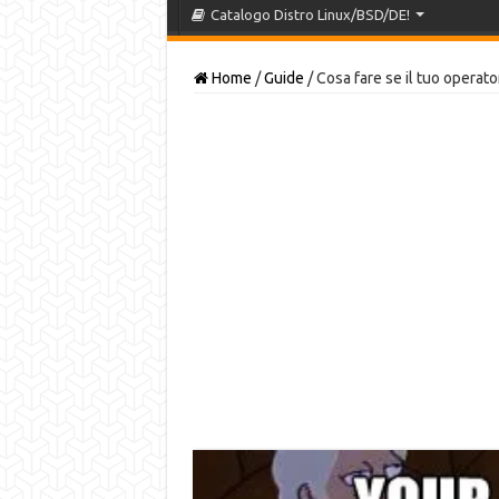
Catalogo Distro Linux/BSD/DE!
Home
/
Guide
/
Cosa fare se il tuo operato