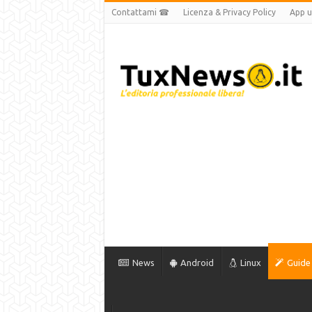
Contattami ☎
Licenza & Privacy Policy
App uf
News
Android
Linux
Guide