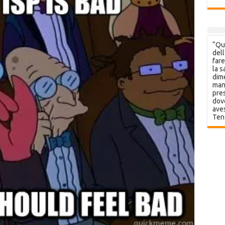
“Que
dell
fare
la s
dime
mani
pres
dov
aves
Ten