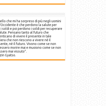
llo che mi ha sorpreso di più negli uomini
’Occidente è che perdono la salute per
 i soldi e poi perdono i soldi per recuperare
alute. Pensano tanto al futuro che
nticano di vivere il presente in tale
era che non riescono a vivere né il
ente, né il futuro. Vivono come se non
essero morire mai e muoiono come se non
sero mai vissuto”.
zin Gyatso.