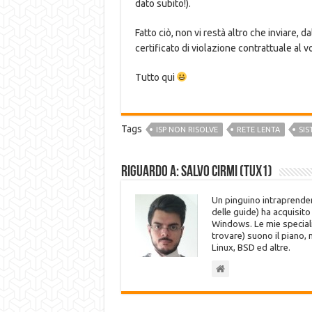
dato subito!).
Fatto ciò, non vi restà altro che inviare, d
certificato di violazione contrattuale al
Tutto qui
Tags
ISP NON RISOLVE
RETE LENTA
SIS
Riguardo a: Salvo Cirmi (Tux1)
Un pinguino intraprenden
delle guide) ha acquisit
Windows. Le mie speciali
trovare) suono il piano,
Linux, BSD ed altre.