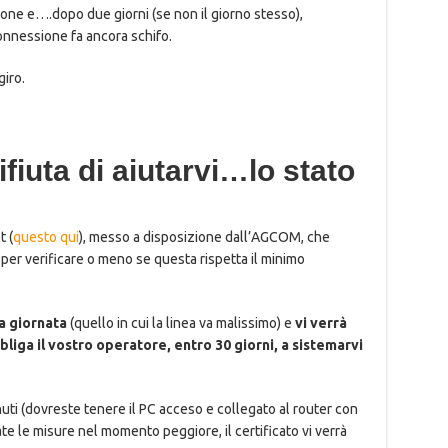
ione e….dopo due giorni (se non il giorno stesso),
connessione fa ancora schifo.
giro.
ifiuta di aiutarvi…lo stato
t (
questo qui
), messo a disposizione dall’AGCOM, che
 per verificare o meno se questa rispetta il minimo
a giornata
(quello in cui la linea va malissimo) e
vi verrà
bliga il vostro operatore, entro 30 giorni, a sistemarvi
i (dovreste tenere il PC acceso e collegato al router con
te le misure nel momento peggiore, il certificato vi verrà