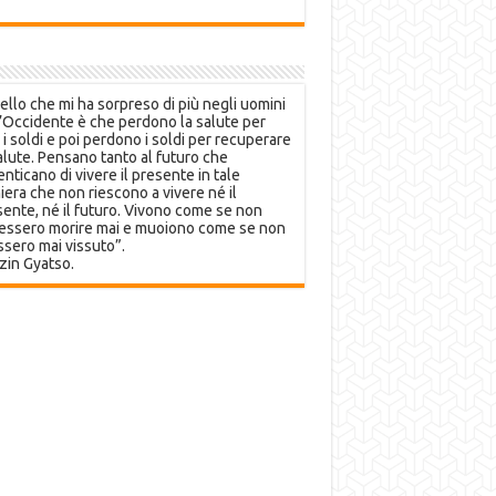
llo che mi ha sorpreso di più negli uomini
’Occidente è che perdono la salute per
 i soldi e poi perdono i soldi per recuperare
alute. Pensano tanto al futuro che
nticano di vivere il presente in tale
era che non riescono a vivere né il
ente, né il futuro. Vivono come se non
essero morire mai e muoiono come se non
sero mai vissuto”.
zin Gyatso.