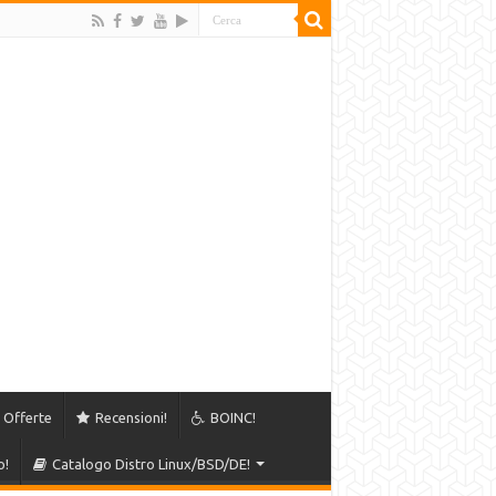
Offerte
Recensioni!
BOINC!
o!
Catalogo Distro Linux/BSD/DE!