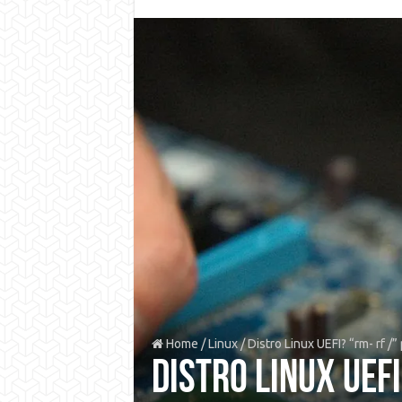
Home
/
Linux
/
Distro Linux UEFI? “rm- rf /
Distro Linux UEF