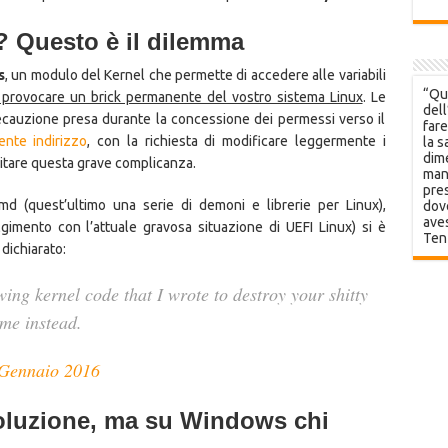
 Questo è il dilemma
s
, un modulo del Kernel che permette di accedere alle variabili
“Que
provocare un brick permanente del vostro sistema Linux
. Le
dell
recauzione presa durante la concessione dei permessi verso il
fare
ente indirizzo
, con la richiesta di modificare leggermente i
la s
dime
evitare questa grave complicanza.
mani
pres
 (quest’ultimo una serie di demoni e librerie per Linux),
dov
aves
imento con l’attuale gravosa situazione di UEFI Linux) si è
Ten
dichiarato:
wing kernel code that I wrote to destroy your shitty
 me instead.
Gennaio 2016
oluzione, ma su Windows chi