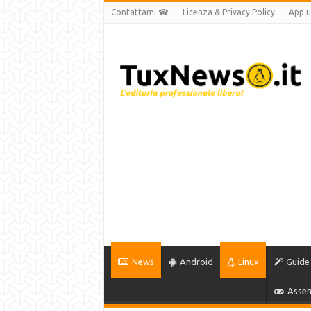
Contattami ☎
Licenza & Privacy Policy
App uf
News
Android
Linux
Guide
Assem