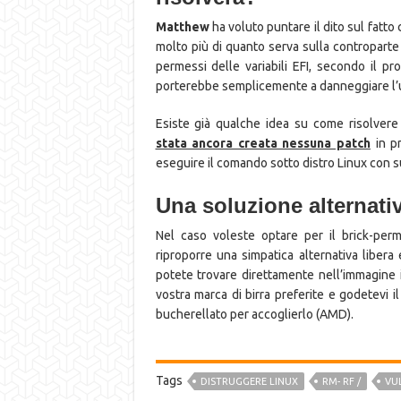
Matthew
ha voluto puntare il dito sul fatto 
molto più di quanto serva sulla contropart
permessi delle variabili EFI, secondo il p
porterebbe semplicemente a danneggiare l’ut
Esiste già qualche idea su come risolvere
stata ancora creata nessuna patch
in pr
eseguire il comando sotto distro Linux con s
Una soluzione alternati
Nel caso voleste optare per il brick-perm
riproporre una simpatica alternativa liber
potete trovare direttamente nell’immagine i
vostra marca di birra preferite e godetevi 
bucherellato per accoglierlo (AMD).
Tags
DISTRUGGERE LINUX
RM- RF /
VUL