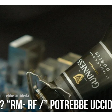
” potrebbe ucciderla
I? “rm- rf /” potrebbe ucci