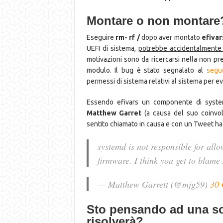
Montare o non montare?
Eseguire
rm- rf /
dopo aver montato
efivar
UEFI di sistema,
potrebbe accidentalmente 
motivazioni sono da ricercarsi nella non p
modulo. Il bug è stato segnalato al
segu
permessi di sistema relativi al sistema per 
Essendo efivars un componente di systemd
Matthew Garret
(a causa del suo coinvolg
sentito chiamato in causa e con un Tweet ha 
systemd is not responsible for allo
firmware. I think you get to blame
— Matthew Garrett (@mjg59)
30 
Sto pensando ad una s
risolverà?