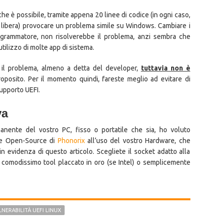
che è possibile, tramite appena 20 linee di codice (in ogni caso,
e libera) provocare un problema simile su Windows. Cambiare i
rogrammatore, non risolverebbe il problema, anzi sembra che
ilizzo di molte app di sistema.
 il problema, almeno a detta del developer,
tuttavia non è
oposito. Per il momento quindi, fareste meglio ad evitare di
upporto UEFI.
va
anente del vostro PC, fisso o portatile che sia, ho voluto
a e Open-Source di
Phonorix
all’uso del vostro Hardware, che
n evidenza di questo articolo. Scegliete il socket adatto alla
il comodissimo tool placcato in oro (se Intel) o semplicemente
NERABILITÀ UEFI LINUX