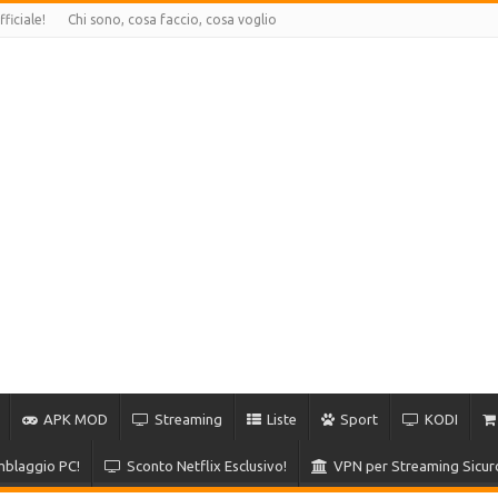
ficiale!
Chi sono, cosa faccio, cosa voglio
APK MOD
Streaming
Liste
Sport
KODI
blaggio PC!
Sconto Netflix Esclusivo!
VPN per Streaming Sicur