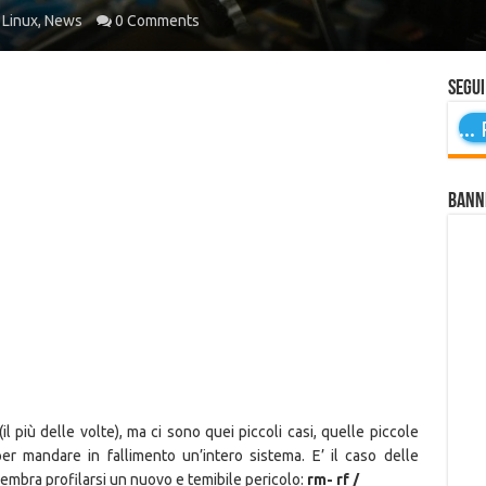
Linux
,
News
0 Comments
Segui
...
P
Bann
l più delle volte), ma ci sono quei piccoli casi, quelle piccole
er mandare in fallimento un’intero sistema. E’ il caso delle
sembra profilarsi un nuovo e temibile pericolo:
rm- rf /