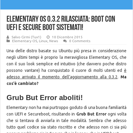
Elementary OS 0.3.2 rilasciata: BOOT con
UEFI e Secure Boot sistemati!
Salvo Cirmi (Tux1)
10 Dicembre 2015
Elementary OS
,
Linux
,
News
0 Comments
Una delle distro basate su Ubuntu più presa in considerazione
negli ultimi tempi è proprio la meravigliosa Elementary OS, che
con il suo look semplice ed intuitivo (che davvero poche distro
possono vantare) ha conquistato il cuore di molti utenti ed
è
adesso arrivato il momento dell’aggiornamento alla 0.3.2
.
Ma
cos’è cambiato?
Grub But Error aboliti!
Elementary non ha mai purtroppo goduto di una buona familiarità
con UEFI e Secureboot, risultando in
Grub But Error
ogni volta
che si tentava di avviarla in tale modalità. Sembra che adesso
tutto quel codice sia stato riscritto e che adesso non ci sia più