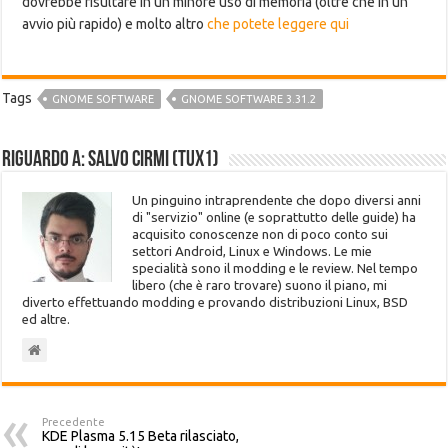
dovrebbe risultare in un minore uso di memoria (oltre che in un
avvio più rapido) e molto altro
che potete leggere qui
Tags
GNOME SOFTWARE
GNOME SOFTWARE 3.31.2
Riguardo a: Salvo Cirmi (Tux1)
Un pinguino intraprendente che dopo diversi anni
di "servizio" online (e soprattutto delle guide) ha
acquisito conoscenze non di poco conto sui
settori Android, Linux e Windows. Le mie
specialità sono il modding e le review. Nel tempo
libero (che è raro trovare) suono il piano, mi
diverto effettuando modding e provando distribuzioni Linux, BSD
ed altre.
Precedente
KDE Plasma 5.15 Beta rilasciato,