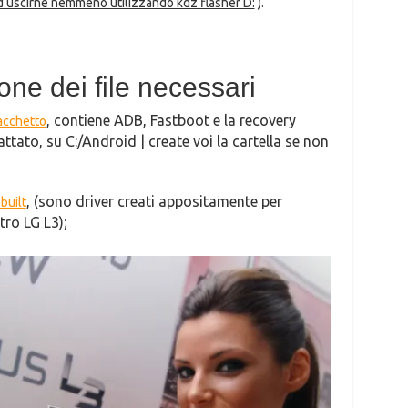
ad uscirne nemmeno utilizzando kdz flasher D:
).
ne dei file necessari
, contiene ADB, Fastboot e la recovery
acchetto
ttato, su C:/Android | create voi la cartella se non
, (sono driver creati appositamente per
built
tro LG L3);