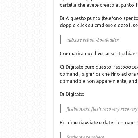
cartella che avete creato al punto 1 
B) A questo punto (telefono spento 
doppio click su cmd.exe e date il 
adb.exe reboot-bootloader
Compariranno diverse scritte bianc
C) Digitate pure questo: fastboot.e
comandi, significa che fino ad ora 
comando e non appare niente, anda
D) Digitate:
fastboot.exe flash recovery recover
E) Infine riavviate e date il comand
fastboot.exe reboot