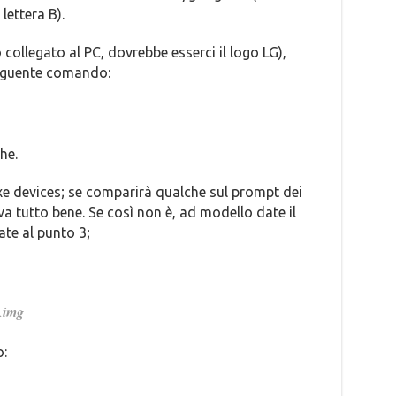
lettera B).
collegato al PC, dovrebbe esserci il logo LG),
seguente comando:
he.
xe devices; se comparirà qualche sul prompt dei
va tutto bene. Se così non è, ad modello date il
te al punto 3;
y.img
o: