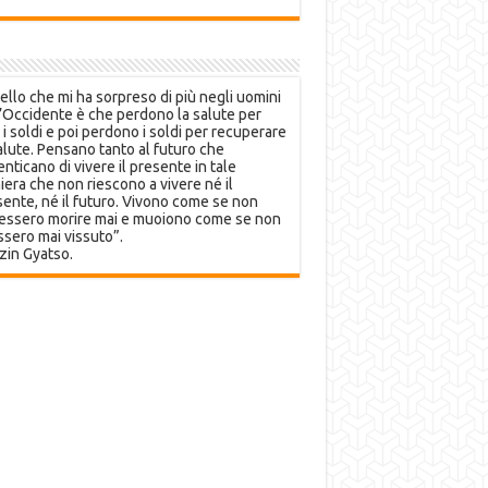
llo che mi ha sorpreso di più negli uomini
’Occidente è che perdono la salute per
 i soldi e poi perdono i soldi per recuperare
alute. Pensano tanto al futuro che
nticano di vivere il presente in tale
era che non riescono a vivere né il
ente, né il futuro. Vivono come se non
essero morire mai e muoiono come se non
sero mai vissuto”.
zin Gyatso.