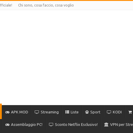
ficiale!
Chi sono, cosa faccio, cosa voglio
APK MOD
Streaming
Liste
Sport
KODI
Assemblaggio PC!
Sconto Netflix Esclusivo!
VPN per Stre