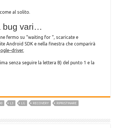
 come al solito.
a bug vari…
ne fermo su “waiting for “, scaricate e
rite Android SDK e nella finestra che comparirà
ogle–driver.
ma senza seguire la lettera B) del punto 1 e la
00
L3
LG
RECOVERY
RIPRISTINARE