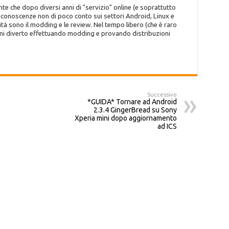
te che dopo diversi anni di "servizio" online (e soprattutto
o conoscenze non di poco conto sui settori Android, Linux e
tà sono il modding e le review. Nel tempo libero (che è raro
 mi diverto effettuando modding e provando distribuzioni
Successivo
*GUIDA* Tornare ad Android
2.3.4 GingerBread su Sony
Xperia mini dopo aggiornamento
ad ICS