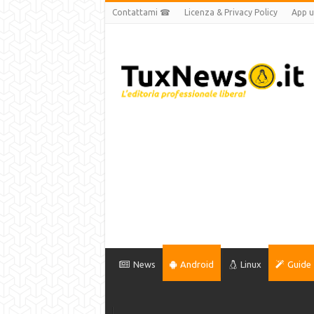
Contattami ☎
Licenza & Privacy Policy
App uf
News
Android
Linux
Guide