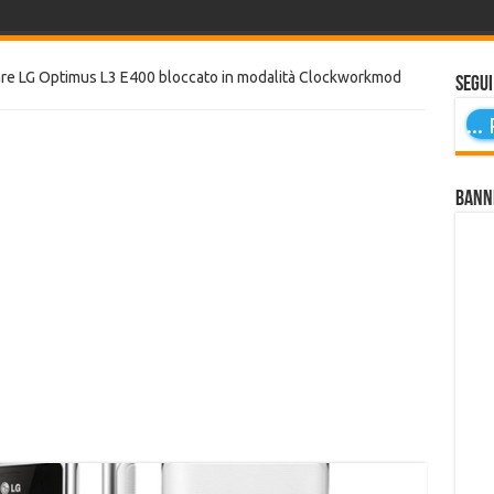
are LG Optimus L3 E400 bloccato in modalità Clockworkmod
Segui
...
P
Bann