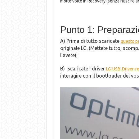
molte volte in Recovery (
senza riuscire 
Punto 1: Preparazio
A) Prima di tutto scaricate
questo p
originale LG. (Mettete tutto, scompa
l’avete);
B) Scaricate i driver
LG-USB-Driver-re
interagire con il bootloader del vos