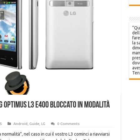
“Que
dell
fare
la s
dime
mani
pres
dov
aves
Ten
G Optimus L3 E400 bloccato in modalità
5
Android
,
Guide
,
LG
0 Comments
normalità”, nel caso in cui il vostro L3 cominci a riavviarsi