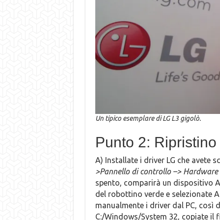
Un tipico esemplare di LG L3 gigolò.
Punto 2: Ripristino
A) Installate i driver LG che avete 
>Pannello di controllo –> Hardware 
spento, comparirà un dispositivo An
del robottino verde e selezionate A
manualmente i driver dal PC, così d
C:/Windows/System 32, copiate il fi