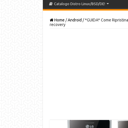
Catalogo Distro Linux/BSD/DE!
Home
/
Android
/
*GUIDA* Come Ripristin
recovery