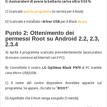
B)
Assicuratevi di avere la batteria carica oltre il 50 %
.
C) Scaricate
questo programma
(vi servirà per il Root);
D) Scaricate e installate i
driver USB
per il Black
da qui
.
Punto 2: Ottenimento dei
permessi Root su Android 2.2, 2.3,
2.3.4
A) Aprite il programma scaricato precedentemente (assicuratevi
di essere connessi ad Internet con il PC);
B) Connettete il vostro
LG Optimus Black P970
al PC tramite
cavo Micro-USB/USB;
C) Il nome del vostro dispositivo dovrebbe apparire sul
programma. Se appare, cliccate su “
ROOT
“.
D) Aspettate che il Root venga eseguito (5 minuti).