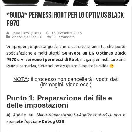
*GUIDA* Permessi Root per LG Optimus Black
P970
Salvo Cirmi (Tux1)
15 Dicembre 2015
Android
,
Guide
,
LG
0 Comments
Vi ripropongo questa guida che creai diversi anni fa, che portò
soddisfazione a molti utenti.
Se avete un LG Optimus Black
P970 e vi servono i permessi di Root
, magari per installare una
ROM alternativa, siete nel posto giusto! Seguite la guida
NOTA
: il processo non cancellerà i vostri dati
(immagini, video ecc.)
Punto 1: Preparazione dei file e
delle impostazioni
A) Andate su
Menù–>Impostazioni–>Applicazioni–>Sviluppo
e
spuntate l’opzione
Debug USB
;