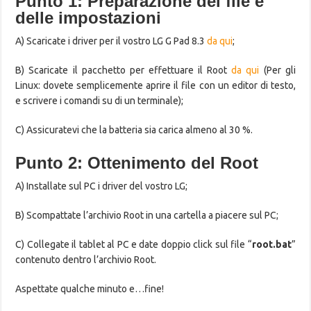
Punto 1: Preparazione dei file e
delle impostazioni
A) Scaricate i driver per il vostro LG G Pad 8.3
da qui
;
B) Scaricate il pacchetto per effettuare il Root
da qui
(Per gli
Linux: dovete semplicemente aprire il file con un editor di testo,
e scrivere i comandi su di un terminale);
C) Assicuratevi che la batteria sia carica almeno al 30 %.
Punto 2: Ottenimento del Root
A) Installate sul PC i driver del vostro LG;
B) Scompattate l’archivio Root in una cartella a piacere sul PC;
C) Collegate il tablet al PC e date doppio click sul file “
root.bat
”
contenuto dentro l’archivio Root.
Aspettate qualche minuto e…fine!