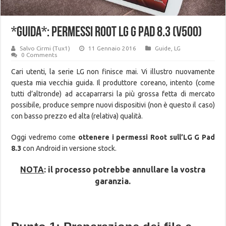
*GUIDA*: Permessi Root LG G Pad 8.3 (V500)
Salvo Cirmi (Tux1)
11 Gennaio 2016
Guide
,
LG
0 Comments
Cari utenti, la serie LG non finisce mai. Vi illustro nuovamente
questa mia vecchia guida. Il produttore coreano, intento (come
tutti d’altronde) ad accaparrarsi la più grossa fetta di mercato
possibile, produce sempre nuovi dispositivi (non è questo il caso)
con basso prezzo ed alta (relativa) qualità.
Oggi vedremo come
ottenere i permessi Root sull’LG G Pad
8.3
con Android in versione stock.
NOTA
: il processo potrebbe annullare la vostra
garanzia.