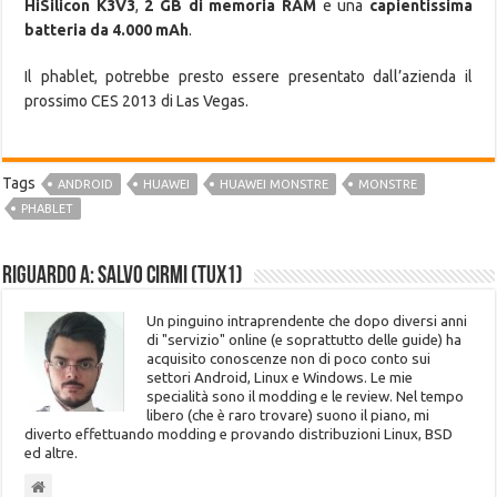
HiSilicon K3V3
,
2 GB di memoria RAM
e una
capientissima
batteria da 4.000 mAh
.
Il phablet, potrebbe presto essere presentato dall’azienda il
prossimo CES 2013 di Las Vegas.
Tags
ANDROID
HUAWEI
HUAWEI MONSTRE
MONSTRE
PHABLET
Riguardo a: Salvo Cirmi (Tux1)
Un pinguino intraprendente che dopo diversi anni
di "servizio" online (e soprattutto delle guide) ha
acquisito conoscenze non di poco conto sui
settori Android, Linux e Windows. Le mie
specialità sono il modding e le review. Nel tempo
libero (che è raro trovare) suono il piano, mi
diverto effettuando modding e provando distribuzioni Linux, BSD
ed altre.