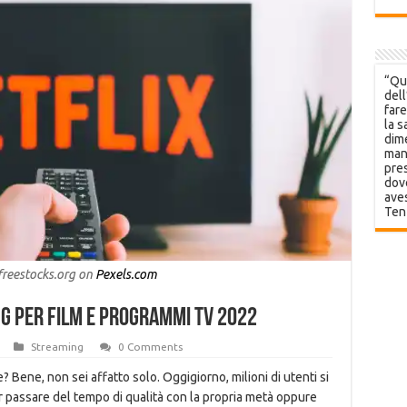
“Que
dell
fare
la s
dime
mani
pres
dov
aves
Ten
freestocks.org on
Pexels.com
ing per film e programmi TV 2022
Streaming
0 Comments
? Bene, non sei affatto solo. Oggigiorno, milioni di utenti si
er passare del tempo di qualità con la propria metà oppure