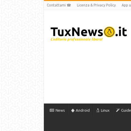
Contattami ☎
Licenza & Privacy Policy
App uf
News
Android
Linux
Guide