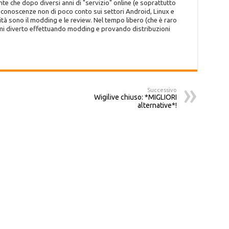
te che dopo diversi anni di "servizio" online (e soprattutto
o conoscenze non di poco conto sui settori Android, Linux e
tà sono il modding e le review. Nel tempo libero (che è raro
 mi diverto effettuando modding e provando distribuzioni
Successivo
Wigilive chiuso: *MIGLIORI
alternative*!