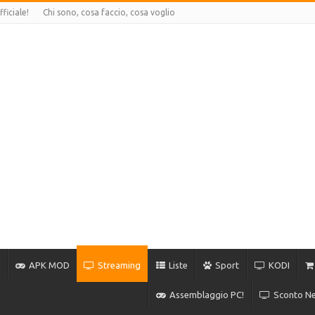
ficiale!
Chi sono, cosa faccio, cosa voglio
APK MOD
Streaming
Liste
Sport
KODI
Assemblaggio PC!
Sconto Net