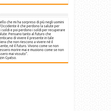
llo che mi ha sorpreso di più negli uomini
’Occidente è che perdono la salute per
 i soldi e poi perdono i soldi per recuperare
alute. Pensano tanto al futuro che
nticano di vivere il presente in tale
era che non riescono a vivere né il
ente, né il futuro. Vivono come se non
essero morire mai e muoiono come se non
sero mai vissuto”.
zin Gyatso.