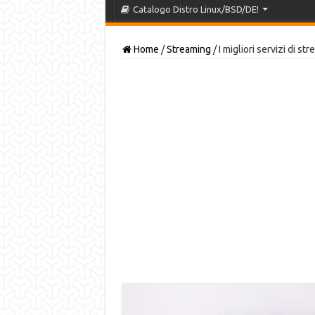
Catalogo Distro Linux/BSD/DE!
Home
/
Streaming
/
I migliori servizi di 