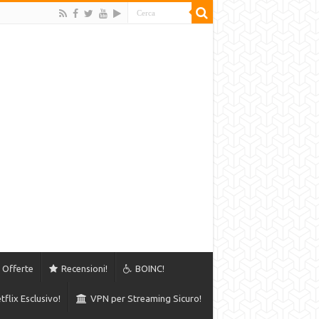
Offerte
Recensioni!
BOINC!
flix Esclusivo!
VPN per Streaming Sicuro!