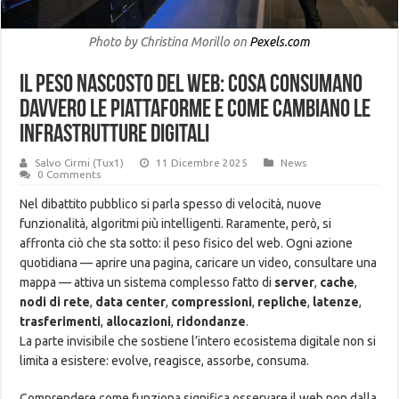
Photo by Christina Morillo on
Pexels.com
Il peso nascosto del web: cosa consumano
davvero le piattaforme e come cambiano le
infrastrutture digitali
Salvo Cirmi (Tux1)
11 Dicembre 2025
News
0 Comments
Nel dibattito pubblico si parla spesso di velocità, nuove
funzionalità, algoritmi più intelligenti. Raramente, però, si
affronta ciò che sta sotto: il peso fisico del web. Ogni azione
quotidiana — aprire una pagina, caricare un video, consultare una
mappa — attiva un sistema complesso fatto di
server
,
cache
,
nodi di rete
,
data center
,
compressioni
,
repliche
,
latenze
,
trasferimenti
,
allocazioni
,
ridondanze
.
La parte invisibile che sostiene l’intero ecosistema digitale non si
limita a esistere: evolve, reagisce, assorbe, consuma.
Comprendere come funziona significa osservare il web non dalla